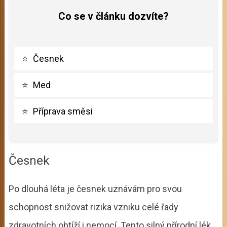
Co se v článku dozvíte?
⭐
Česnek
⭐
Med
⭐
Příprava směsi
Česnek
Po dlouhá léta je česnek uznávám pro svou
schopnost snižovat rizika vzniku celé řady
zdravotních obtíží i nemocí. Tento silný přírodní lék