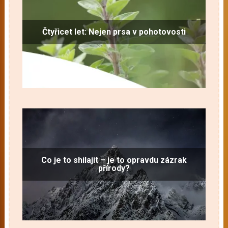
Čtyřicet let: Nejen prsa v pohotovosti
Co je to shilajit – je to opravdu zázrak
přírody?