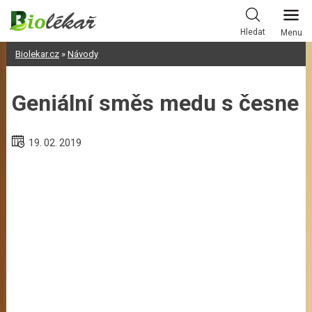
Skip
to
Hledat
Menu
content
Biolekar.cz
»
Návody
Geniální směs medu s česnek
19. 02. 2019