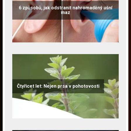
6 způsobů, jak odstranit nahromaděný ušní
maz
Čtyřicet let: Nejen prsa v pohotovosti