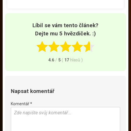
Líbil se vám tento článek?
Dejte mu 5 hvězdiček. :)
4.6
/
5
(
17
hlasů
)
Napsat komentář
Komentář *