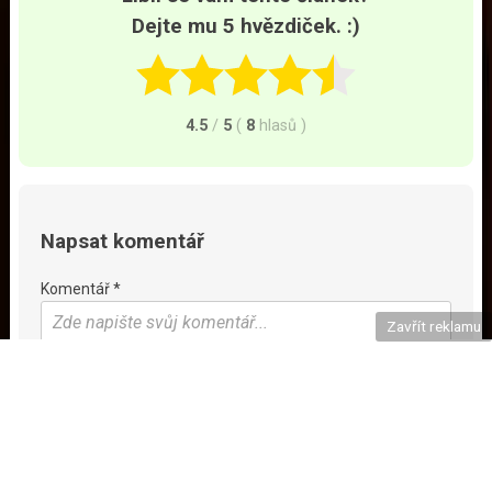
Dejte mu 5 hvězdiček. :)
4.5
/
5
(
8
hlasů
)
Napsat komentář
Komentář *
Zavřít reklamu