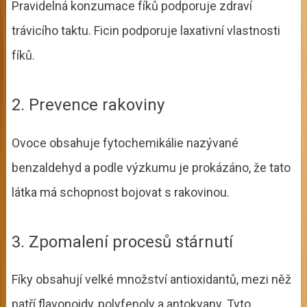
Pravidelná konzumace fíků podporuje zdraví
trávicího taktu. Ficin podporuje laxativní vlastnosti
fíků.
2. Prevence rakoviny
Ovoce obsahuje fytochemikálie nazývané
benzaldehyd a podle výzkumu je prokázáno, že tato
látka má schopnost bojovat s rakovinou.
3. Zpomalení procesů stárnutí
Fíky obsahují velké množství antioxidantů, mezi něž
patří flavonoidy, polyfenoly a antokyany. Tyto