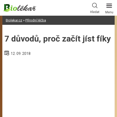
Skip
to
Hledat
Menu
content
Biolekar.cz
»
Přírodní léčba
7 důvodů, proč začít jíst fíky
12. 09. 2018