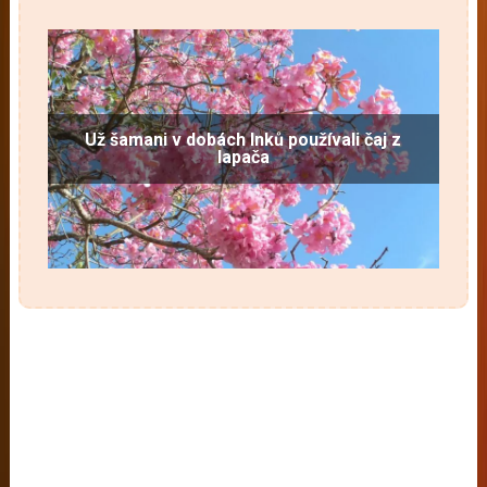
Už šamani v dobách Inků používali čaj z
lapača