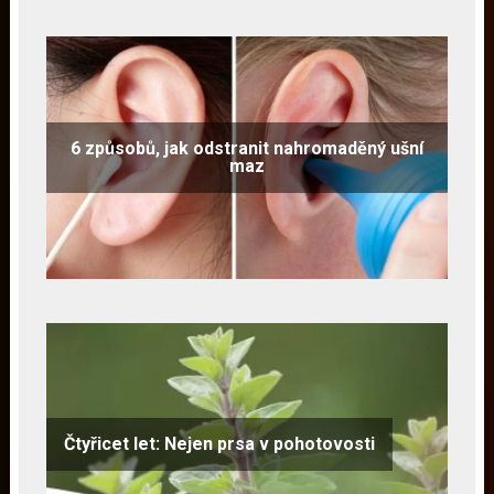
6 způsobů, jak odstranit nahromaděný ušní
maz
Čtyřicet let: Nejen prsa v pohotovosti