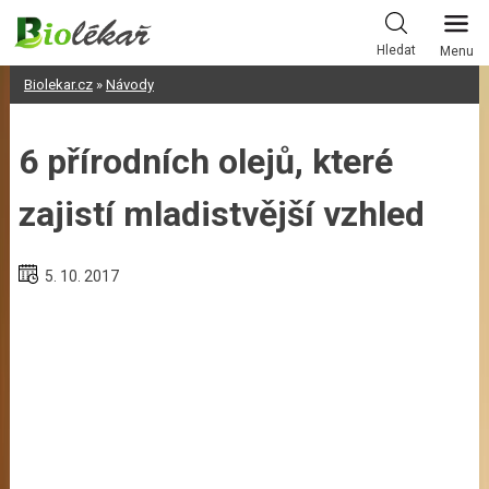
Skip
to
Hledat
Menu
content
Biolekar.cz
»
Návody
6 přírodních olejů, které
zajistí mladistvější vzhled
5. 10. 2017