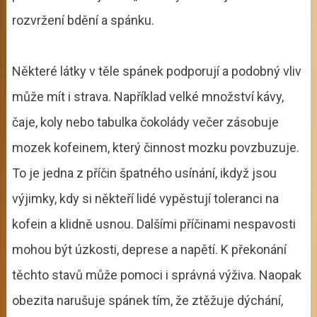
rozvržení bdění a spánku.
Některé látky v těle spánek podporují a podobný vliv
může mít i strava. Například velké množství kávy,
čaje, koly nebo tabulka čokolády večer zásobuje
mozek kofeinem, který činnost mozku povzbuzuje.
To je jedna z příčin špatného usínání, ikdyž jsou
výjimky, kdy si někteří lidé vypěstují toleranci na
kofein a klidně usnou. Dalšími příčinami nespavosti
mohou být úzkosti, deprese a napětí. K překonání
těchto stavů může pomoci i správná výživa. Naopak
obezita narušuje spánek tím, že ztěžuje dýchání,