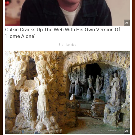
Culkin Cracks Up The Web With His Own Version Of
‘Home Alone’
Brainberries