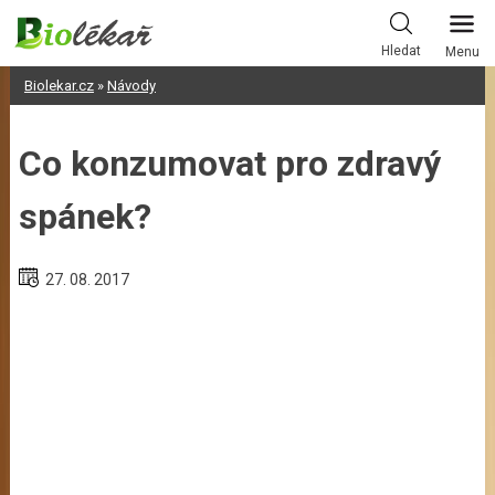
Skip
to
Hledat
Menu
content
Biolekar.cz
»
Návody
Co konzumovat pro zdravý
spánek?
27. 08. 2017