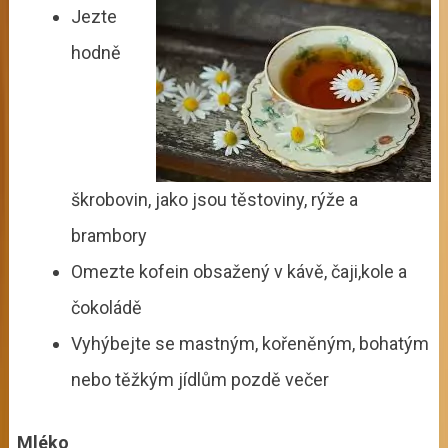
Jezte
hodně
škrobovin, jako jsou těstoviny, rýže a
brambory
Omezte kofein obsažený v kávě, čaji,kole a
čokoládě
Vyhýbejte se mastným, kořeněným, bohatým
nebo těžkým jídlům pozdě večer
Mléko