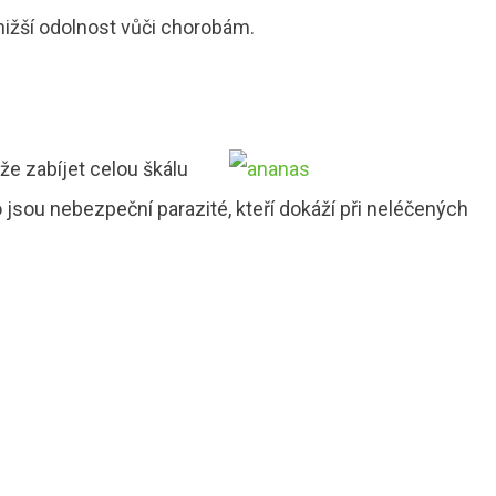
 nižší odolnost vůči chorobám.
že zabíjet celou škálu
To jsou nebezpeční parazité, kteří dokáží při neléčených