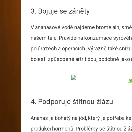
3. Bojuje se záněty
V ananasové vodě najdeme bromelain, směs
našem těle. Pravidelná konzumace syrového 
po úrazech a operacích. Výrazně také sniž
bolesti způsobené artritidou, podobně jako n
4. Podporuje štítnou žlázu
Ananas je bohatý na jód, který je potřeba k
produkci hormonů. Problémy se štítnou žláz