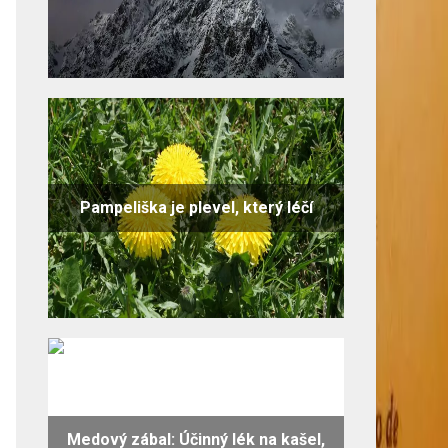
Pampeliška je plevel, který léčí
Medový zábal: Účinný lék na kašel,