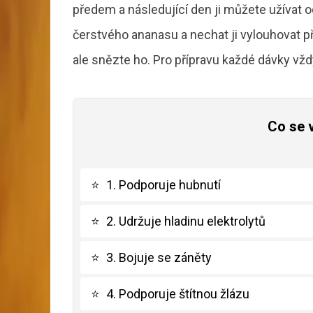
předem a následující den ji můžete užívat od
čerstvého ananasu a nechat ji vylouhovat př
ale snězte ho. Pro přípravu každé dávky vžd
Co se 
⭐
1. Podporuje hubnutí
⭐
2. Udržuje hladinu elektrolytů
⭐
3. Bojuje se záněty
⭐
4. Podporuje štítnou žlázu