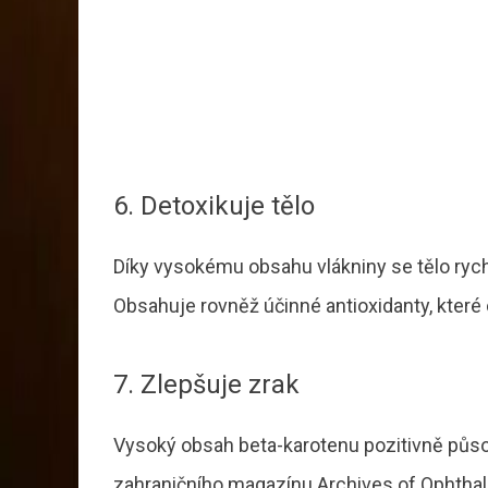
6. Detoxikuje tělo
Díky vysokému obsahu vlákniny se tělo rychl
Obsahuje rovněž účinné antioxidanty, které c
7. Zlepšuje zrak
Vysoký obsah beta-karotenu pozitivně působí
zahraničního magazínu Archives of Ophthal