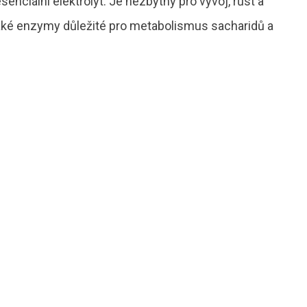
enciální elektrolyt. Je nezbytný pro vývoj, růst a
také enzymy důležité pro metabolismus sacharidů a