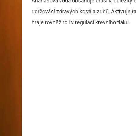
Ananasová voda obsahuje draslík, důležitý es
udržování zdravých kostí a zubů. Aktivuje 
hraje rovněž roli v regulaci krevního tlaku.