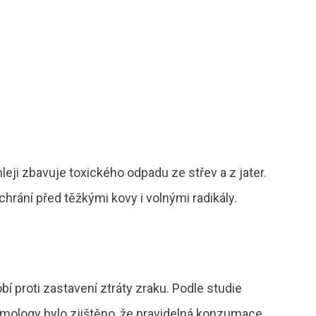
eji zbavuje toxického odpadu ze střev a z jater.
hrání před těžkými kovy i volnými radikály.
 proti zastavení ztráty zraku. Podle studie
mology bylo zjištěno, že pravidelná konzumace