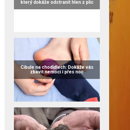
který dokáže odstranit hlen z plic
Cibule na chodidlech: Dokáže vás
zbavit nemoci i přes noc