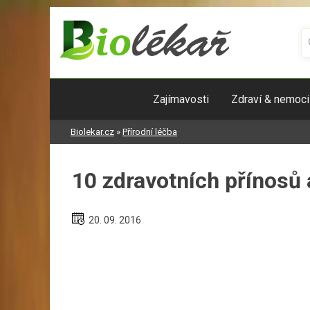
Skip
to
content
Zajímavosti
Zdraví & nemoci
Biolekar.cz
»
Přírodní léčba
10 zdravotních přínosů
20. 09. 2016