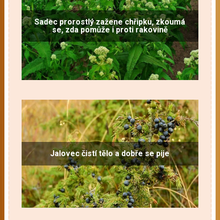
Sadec prorostlý zažene chřipku, zkoumá
se, zda pomůže i proti rakovině
Jalovec čistí tělo a dobře se pije