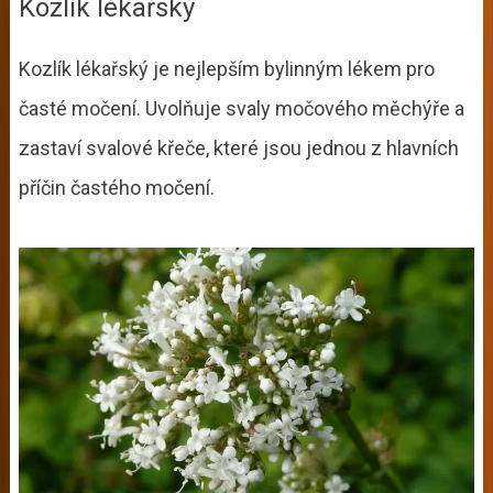
Kozlík lékařský
Kozlík lékařský je nejlepším bylinným lékem pro
časté močení. Uvolňuje svaly močového měchýře a
zastaví svalové křeče, které jsou jednou z hlavních
příčin častého močení.