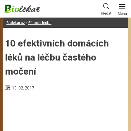
Skip
to
Hledat
Menu
content
Biolekar.cz
»
Přírodní léčba
10 efektivních domácích
léků na léčbu častého
močení
13. 02. 2017