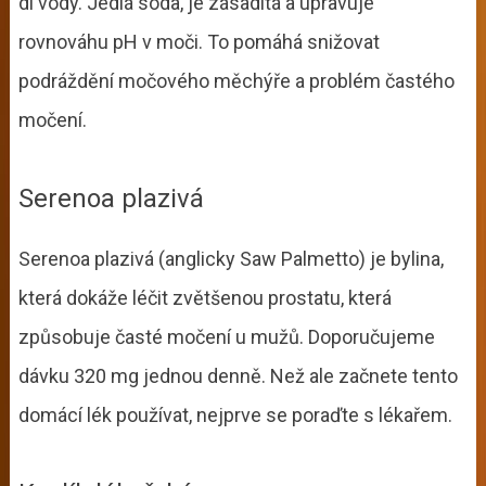
dl vody. Jedlá soda, je zásaditá a upravuje
rovnováhu pH v moči. To pomáhá snižovat
podráždění močového měchýře a problém častého
močení.
Serenoa plazivá
Serenoa plazivá (anglicky Saw Palmetto) je bylina,
která dokáže léčit zvětšenou prostatu, která
způsobuje časté močení u mužů. Doporučujeme
dávku 320 mg jednou denně. Než ale začnete tento
domácí lék používat, nejprve se poraďte s lékařem.