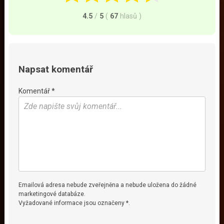
4.5
/
5
(
67
hlasů
)
Napsat komentář
Komentář *
Emailová adresa nebude zveřejněna a nebude uložena do žádné
marketingové databáze.
Vyžadované informace jsou označeny *.