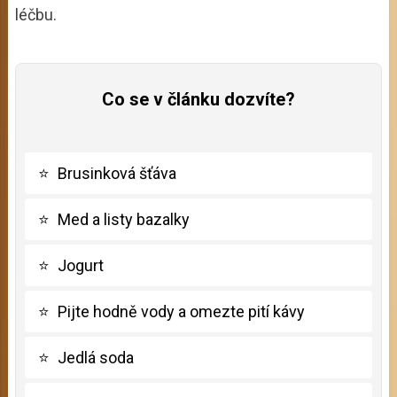
léčbu.
Co se v článku dozvíte?
⭐
Brusinková šťáva
⭐
Med a listy bazalky
⭐
Jogurt
⭐
Pijte hodně vody a omezte pití kávy
⭐
Jedlá soda