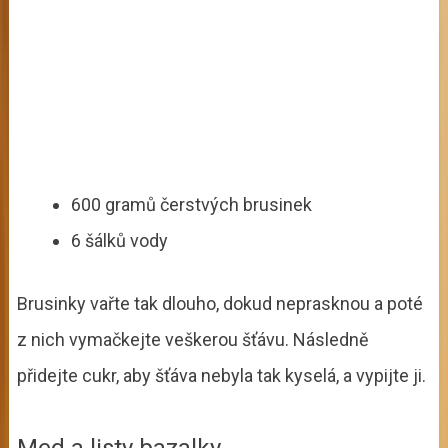
600 gramů čerstvých brusinek
6 šálků vody
Brusinky vařte tak dlouho, dokud neprasknou a poté
z nich vymačkejte veškerou šťávu. Následně
přidejte cukr, aby šťáva nebyla tak kyselá, a vypijte ji.
Med a listy bazalky