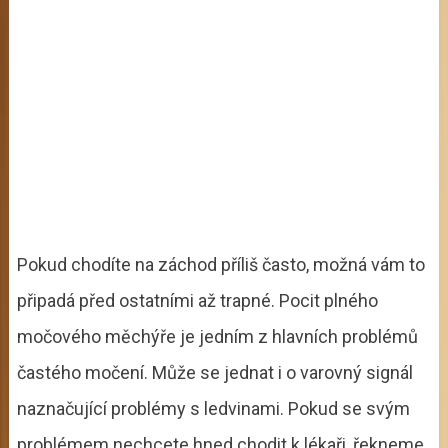
Pokud chodíte na záchod příliš často, možná vám to
připadá před ostatními až trapné. Pocit plného
močového měchýře je jedním z hlavních problémů
častého močení. Může se jednat i o varovný signál
naznačující problémy s ledvinami. Pokud se svým
problémem nechcete hned chodit k lékaři, řekneme