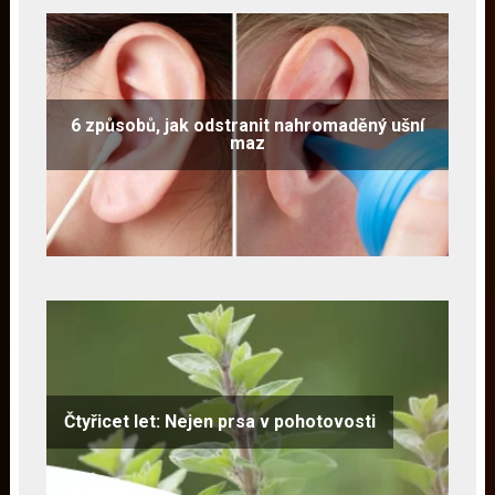
6 způsobů, jak odstranit nahromaděný ušní
maz
Čtyřicet let: Nejen prsa v pohotovosti