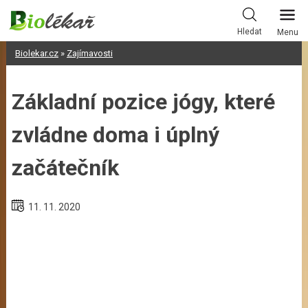
Skip
to
Hledat
Menu
content
Biolekar.cz
»
Zajímavosti
Základní pozice jógy, které
zvládne doma i úplný
začátečník
11. 11. 2020