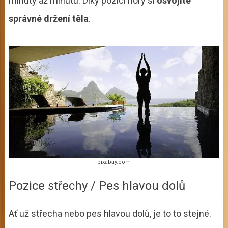
minuty až minutu. Díky pozici hory si
osvojíte
správné držení těla
.
pixabay.com
Pozice střechy / Pes hlavou dolů
Ať už střecha nebo pes hlavou dolů, je to to stejné.