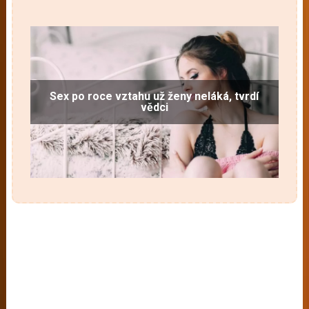
Sex po roce vztahu už ženy neláká, tvrdí
vědci