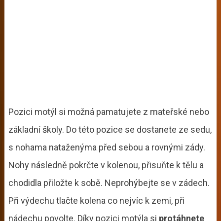
Pozici motýl si možná pamatujete z mateřské nebo
základní školy. Do této pozice se dostanete ze sedu,
s nohama nataženýma před sebou a rovnými zády.
Nohy následně pokrčte v kolenou, přisuňte k tělu a
chodidla přiložte k sobě. Neprohýbejte se v zádech.
Při výdechu tlačte kolena co nejvíc k zemi, při
nádechu povolte. Díky pozici motýla si
protáhnete