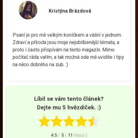
Kristýna Brázdová
Psaní je pro mě velkým koníčkem a vášní v jednom.
Zdraví a příroda jsou moje nejoblíbenější témata, a
proto i často přispívám na tento magazín. Mimo
počítač ráda vařím, a tak možná ode mě uvidíte i tipy
na něco dobrého na zub. :)
Líbil se vám tento článek?
Dejte mu 5 hvězdiček. :)
4.5
/
5
(
11
hlasů
)