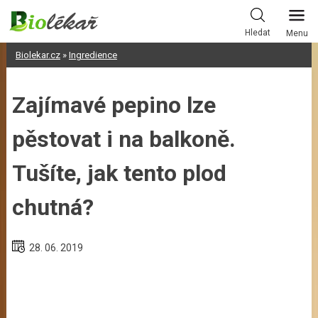
Skip
to
Hledat
Menu
content
Biolekar.cz
»
Ingredience
Zajímavé pepino lze
pěstovat i na balkoně.
Tušíte, jak tento plod
chutná?
28. 06. 2019