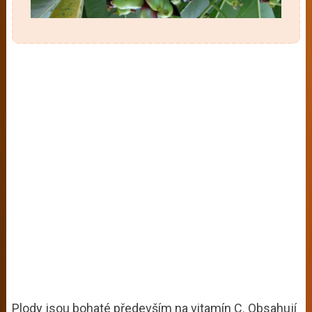
Plody jsou bohaté především na vitamín C. Obsahují