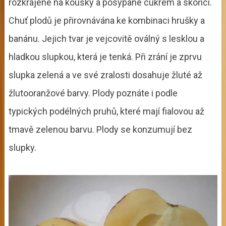
rozkrájené na kousky a posypané cukrem a skořicí.
Chuť plodů je přirovnávána ke kombinaci hrušky a
banánu. Jejich tvar je vejcovitě oválný s lesklou a
hladkou slupkou, která je tenká. Při zrání je zprvu
slupka zelená a ve své zralosti dosahuje žluté až
žlutooranžové barvy. Plody poznáte i podle
typických podélných pruhů, které mají fialovou až
tmavě zelenou barvu. Plody se konzumují bez
slupky.