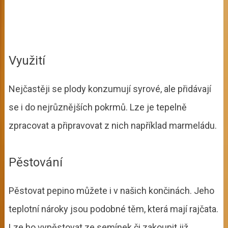
Využití
Nejčastěji se plody konzumují syrové, ale přidávají
se i do nejrůznějších pokrmů. Lze je tepelně
zpracovat a připravovat z nich například marmeládu.
Pěstování
Pěstovat pepino můžete i v našich končinách. Jeho
teplotní nároky jsou podobné těm, která mají rajčata.
Lze ho vypěstovat ze semínek či zakoupit již