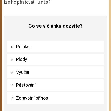
lze ho pěstovat i u nás?
Co se v článku dozvíte?
⭐
Polokeř
⭐
Plody
⭐
Využití
⭐
Pěstování
⭐
Zdravotní přínos