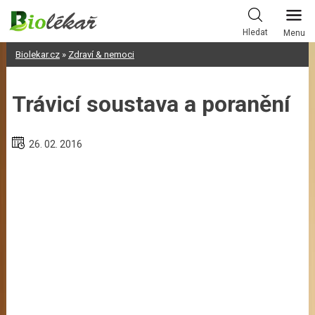
Skip
to
Hledat
Menu
content
Biolekar.cz
»
Zdraví & nemoci
Trávicí soustava a poranění
26. 02. 2016