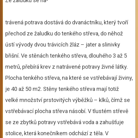
Ze žaludku se na-
trávená potrava dostává do dvanáctníku, který tvoří
přechod ze žaludku do tenkého střeva, do něhož
ústí vývody dvou trávicích žláz – jater a slinivky
břišní. Ve stěnách tenkého střeva, dlouhého 3 až 5
metrů, přebírá krev z natrávené potravy živné látky.
Plocha tenkého střeva, na které se vstřebávají živiny,
je 40 až 50 m2. Stěny tenkého střeva mají totiž
velké množství prstovitých výběžků – klků, čímž se
vstřebávací plocha střeva násobí. V tlustém střevě
se ze zbytků potravy vstřebává voda a zahušťuje
stolice, která konečníkem odchází z těla. V