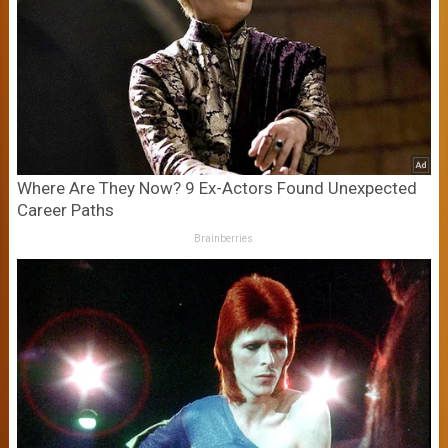
Where Are They Now? 9 Ex-Actors Found Unexpected
Career Paths
Brainberries