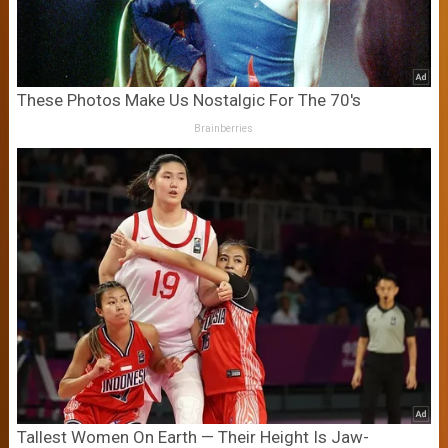
These Photos Make Us Nostalgic For The 70's
Brainberries
Tallest Women On Earth — Their Height Is Jaw-