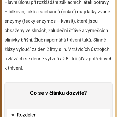
Hlavní úlohu při rozkládání základních látek potravy
– bílkovin, tuků a sacharidů (cukrů) mají látky zvané
enzymy (řecky enzymos – kvasit), které jsou
obsaženy ve slinách, žaludeční št’ávě a vyměšcích
slinivky břišní. Žluč napomáhá trávení tuků. Slinné
žlázy vyloučí za den 2 litry slin. V trávicích ústrojích
a žlázách se denně vytvoří až 8 litrů št’áv potřebných
k trávení.
Co se v článku dozvíte?
⭐
Rozdělení