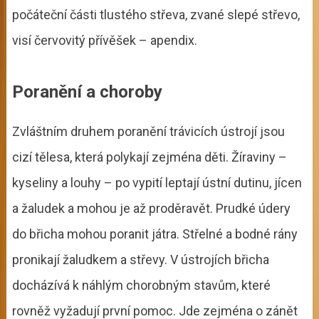
počáteční části tlustého střeva, zvané slepé střevo,
visí červovitý přívěšek – apendix.
Poranění a choroby
Zvláštním druhem poranění trávicích ústrojí jsou
cizí tělesa, která polykají zejména děti. Žíraviny –
kyseliny a louhy – po vypití leptají ústní dutinu, jícen
a žaludek a mohou je až proděravět. Prudké údery
do břicha mohou poranit játra. Střelné a bodné rány
pronikají žaludkem a střevy. V ústrojích břicha
docházívá k náhlým chorobným stavům, které
rovněž vyžadují první pomoc. Jde zejména o zánět