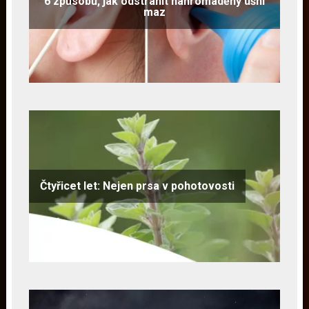
6 způsobů, jak odstranit nahromaděný ušní
maz
Čtyřicet let: Nejen prsa v pohotovosti