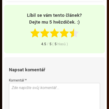
Líbil se vám tento článek?
Dejte mu 5 hvězdiček. :)
4.5
/
5
(
5
hlasů
)
Napsat komentář
Komentář *