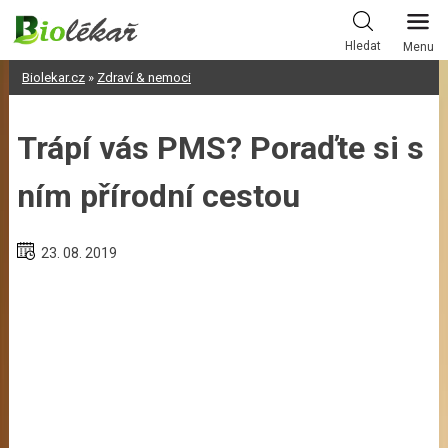
Skip
to
Hledat
Menu
content
Biolekar.cz
»
Zdraví & nemoci
Trápí vás PMS? Poraďte si s
ním přírodní cestou
23. 08. 2019