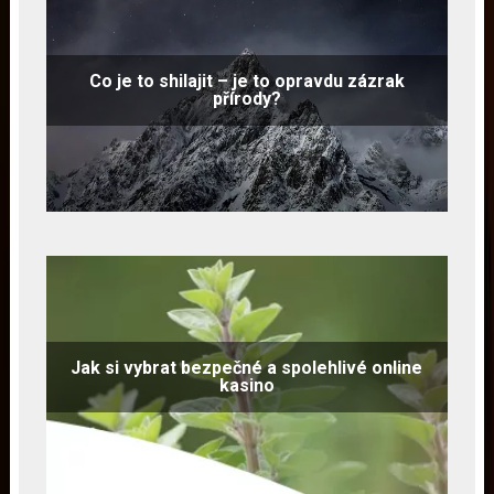
Co je to shilajit – je to opravdu zázrak
přírody?
Jak si vybrat bezpečné a spolehlivé online
kasino