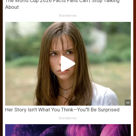
The World Cup 2026 Facts Fans Can't Stop Talking
About
Brainberries
Her Story Isn't What You Think—You''ll Be Surprised
Brainberries