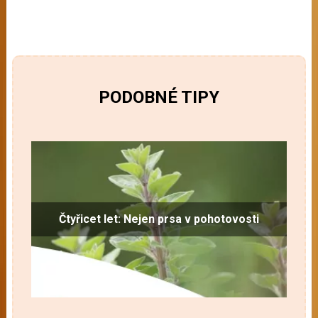
PODOBNÉ TIPY
Čtyřicet let: Nejen prsa v pohotovosti