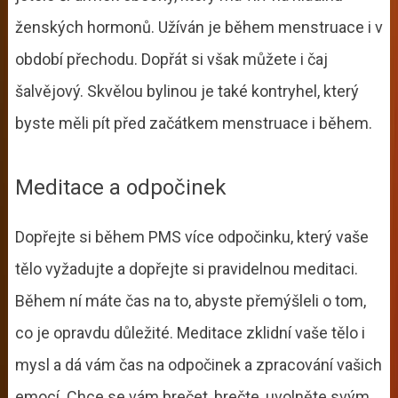
ženských hormonů. Užíván je během menstruace i v
období přechodu. Dopřát si však můžete i čaj
šalvějový. Skvělou bylinou je také kontryhel, který
byste měli pít před začátkem menstruace i během.
Meditace a odpočinek
Dopřejte si během PMS více odpočinku, který vaše
tělo vyžadujte a dopřejte si pravidelnou meditaci.
Během ní máte čas na to, abyste přemýšleli o tom,
co je opravdu důležité. Meditace zklidní vaše tělo i
mysl a dá vám čas na odpočinek a zpracování vašich
emocí. Chce se vám brečet, brečte, uvolněte svým