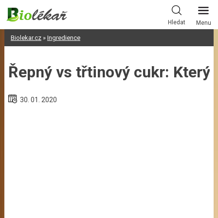
Skip
to
Hledat
Menu
content
Biolekar.cz
»
Ingredience
Řepný vs třtinový cukr: Který z
30. 01. 2020