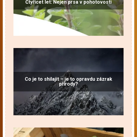
Čtyřicet let: Nejen prsa v pohotovosti
Co je to shilajit – je to opravdu zázrak
přírody?