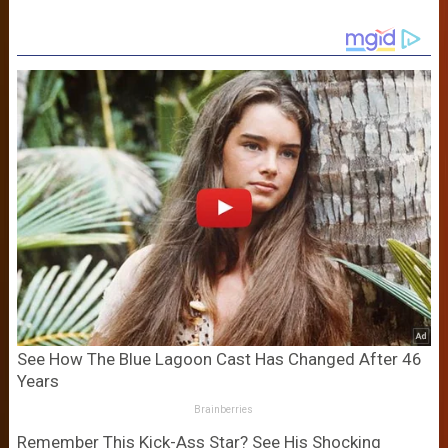
See How The Blue Lagoon Cast Has Changed After 46
Years
Brainberries
Remember This Kick-Ass Star? See His Shocking