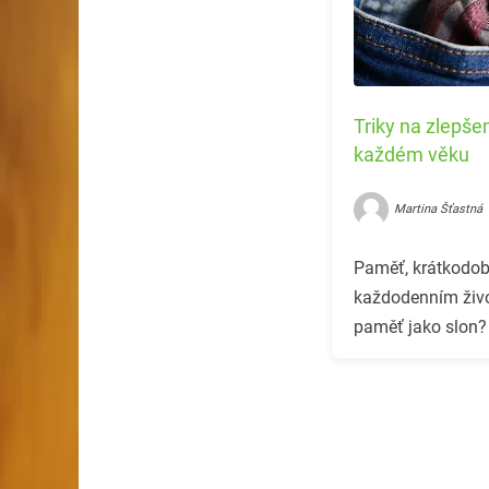
Triky na zlepšen
každém věku
Martina Šťastná
Paměť, krátkodob
každodenním život
paměť jako slon?
snadných triků.