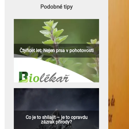
Podobné tipy
Čtyřicet let: Nejen prsa v pohotovosti
Co je to shilajit – je to opravdu
zázrak přírody?