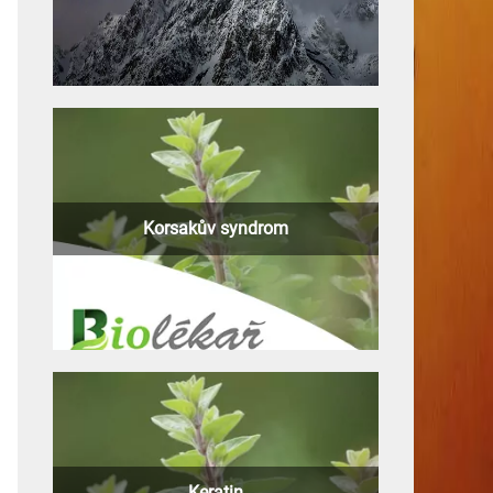
Korsakův syndrom
Keratin