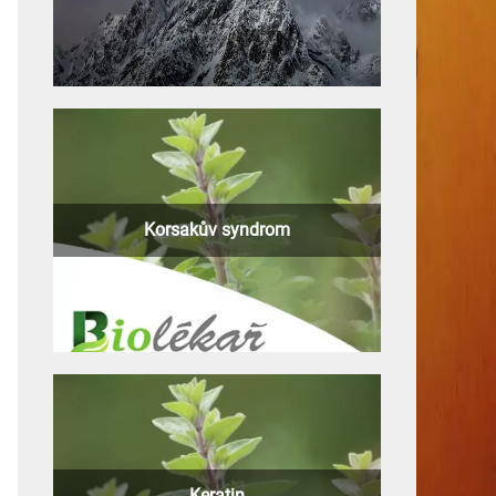
Korsakův syndrom
Keratin