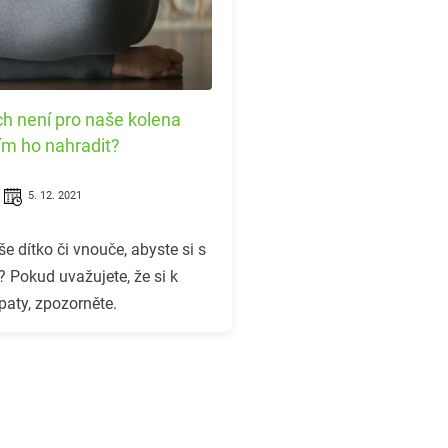
h není pro naše kolena
ím ho nahradit?
5. 12. 2021
e dítko či vnouče, abyste si s
? Pokud uvažujete, že si k
paty, zpozorněte.