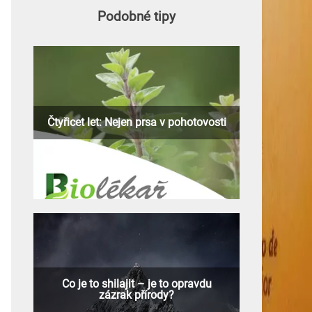
Podobné tipy
Čtyřicet let: Nejen prsa v pohotovosti
Co je to shilajit – je to opravdu
zázrak přírody?