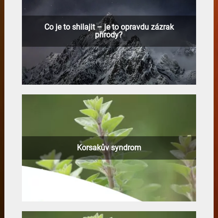
Co je to shilajit – je to opravdu zázrak
přírody?
Korsakův syndrom