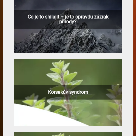
Co je to shilajit – je to opravdu zázrak
přírody?
Korsakův syndrom