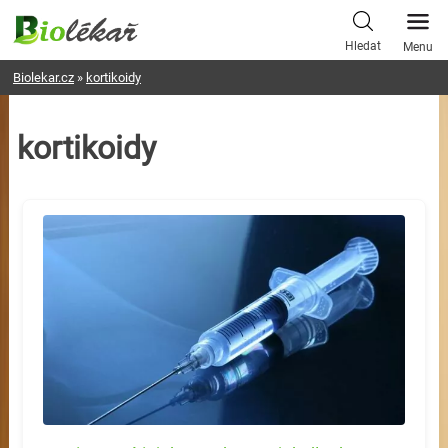
Skip
to
Hledat
Menu
content
Biolekar.cz
»
kortikoidy
kortikoidy