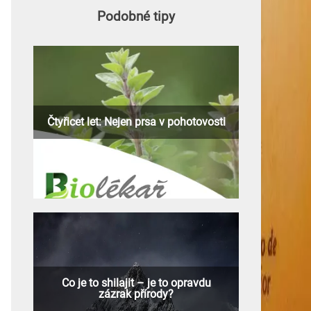
Podobné tipy
Čtyřicet let: Nejen prsa v pohotovosti
Co je to shilajit – je to opravdu
zázrak přírody?