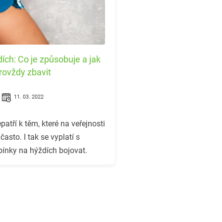
ích: Co je způsobuje a jak
provždy zbavit
11. 03. 2022
patří k těm, které na veřejnosti
často. I tak se vyplatí s
ínky na hýždích bojovat.