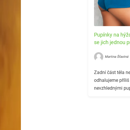
Pupínky na hýžd
se jich jednou 
Martina Šťastná
Zadní část těla ne
odhalujeme příliš 
nevzhlednými pup
Jak?