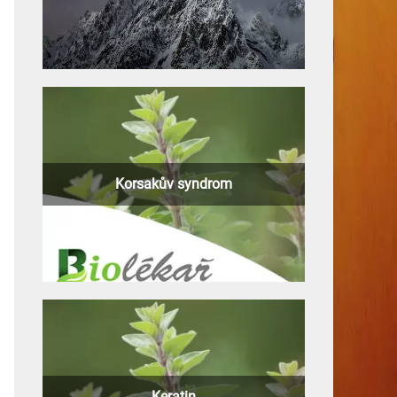
Korsakův syndrom
Keratin