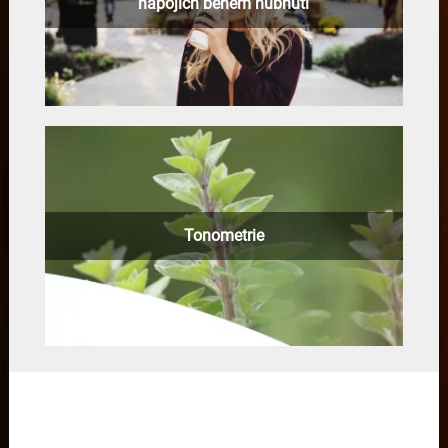
nápojích během hubnutí
Tonometrie