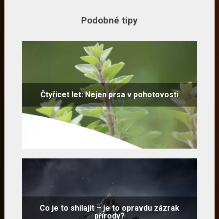
Podobné tipy
Čtyřicet let: Nejen prsa v pohotovosti
Co je to shilajit – je to opravdu zázrak
přírody?