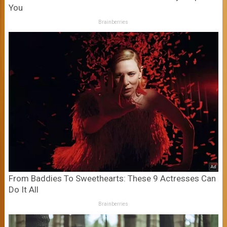
You
Brainberries
From Baddies To Sweethearts: These 9 Actresses Can
Do It All
Brainberries