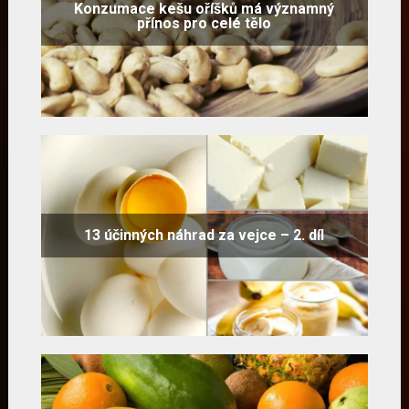
Konzumace kešu oříšků má významný
přínos pro celé tělo
13 účinných náhrad za vejce – 2. díl