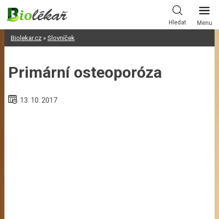
Skip
to
Hledat
Menu
content
Biolekar.cz
»
Slovníček
Primární osteoporóza
13. 10. 2017