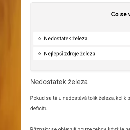
Co se 
⭐
Nedostatek železa
⭐
Nejlepší zdroje železa
Nedostatek železa
Pokud se tělu nedostává tolik železa, kolik
deficitu.
Příznaky se objevují pouze tehdy, když je n