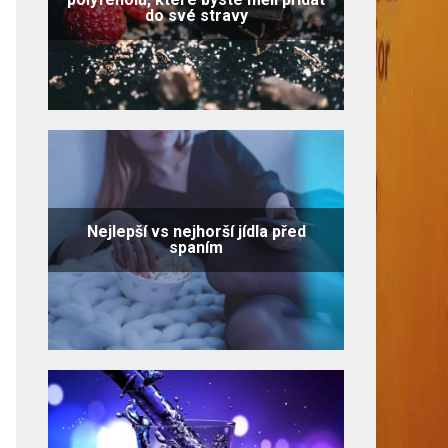
do své stravy
Nejlepší vs nejhorší jídla před
spaním