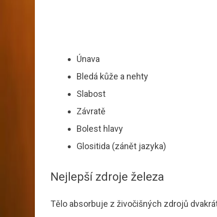
Únava
Bledá kůže a nehty
Slabost
Závratě
Bolest hlavy
Glositida (zánět jazyka)
Nejlepší zdroje železa
Tělo absorbuje z živočišných zdrojů dvakrát a