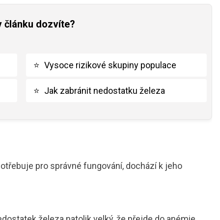
v článku dozvíte?
⭐
Vysoce rizikové skupiny populace
⭐
Jak zabránit nedostatku železa
 potřebuje pro správné fungování, dochází k jeho
edostatek železa natolik velký, že přejde do anémie,