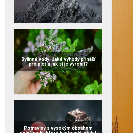
Bylinné vody: Jaké výhody přináší
pro pleť a jak si je vyrobit?
Potraviny s vysokým obsahem
polyfenolů, které byste měli přidat