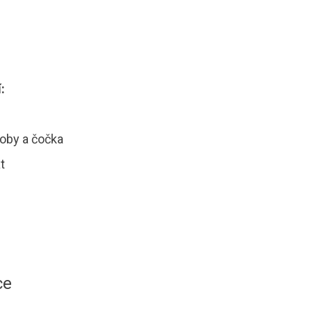
:
boby a čočka
t
ce