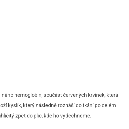
e z něho hemoglobin, součást červených krvinek, která
aloží kyslík, který následně roznáší do tkání po celém
uhličitý zpět do plic, kde ho vydechneme.