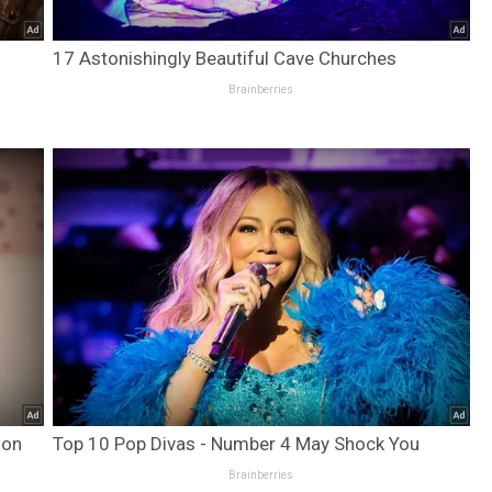
17 Astonishingly Beautiful Cave Churches
Brainberries
ion
Top 10 Pop Divas - Number 4 May Shock You
Brainberries