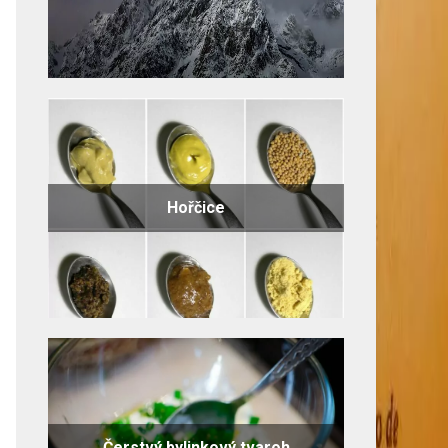
Hořčice
Čerstvý bylinkový tvaroh