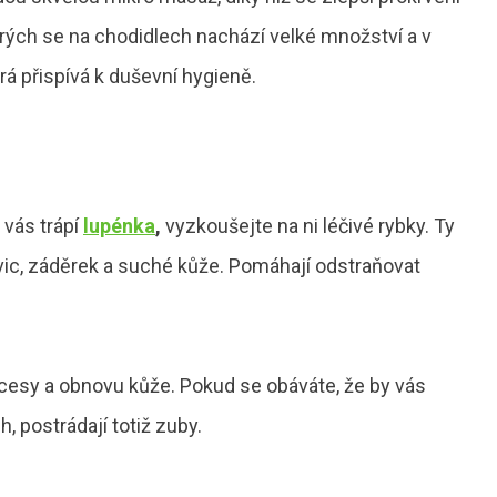
terých se na chodidlech nachází velké množství a v
rá přispívá k duševní hygieně.
vás trápí
lupénka
,
vyzkoušejte na ni léčivé rybky. Ty
davic, záděrek a suché kůže. Pomáhají odstraňovat
rocesy a obnovu kůže. Pokud se obáváte, že by vás
, postrádají totiž zuby.