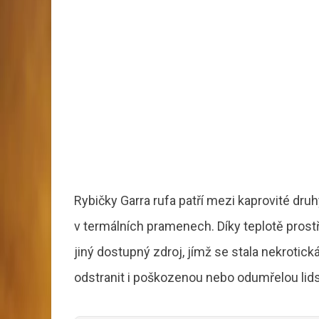
Rybičky Garra rufa patří mezi kaprovité druh
v termálních pramenech. Díky teplotě prostř
jiný dostupný zdroj, jímž se stala nekroti
odstranit i poškozenou nebo odumřelou lidsk