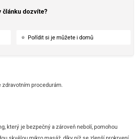
v článku dozvíte?
⭐
Pořídit si je můžete i domů
ke zdravotním procedurám.
ing, který je bezpečný a zároveň nebolí, pomohou
ou skvělou mikro masáž, díky níž se zlepší prokrvení