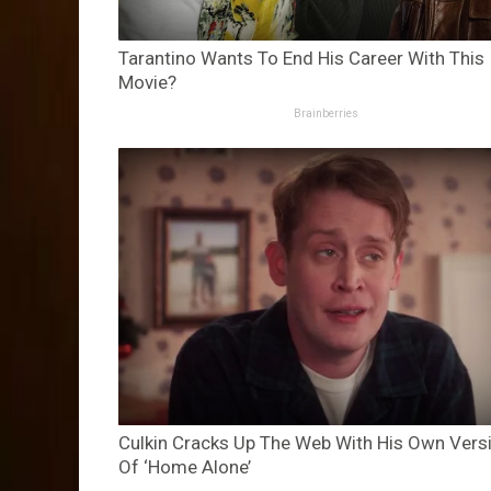
Tarantino Wants To End His Career With This
Movie?
Brainberries
Culkin Cracks Up The Web With His Own Vers
Of ‘Home Alone’