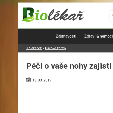
Skip
to
content
Zajímavosti
Zdraví & nemoci
Biolekar.cz
»
Tiskové zprávy
Péči o vaše nohy zajistí
13. 03. 2019