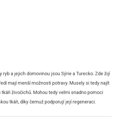
y ryb a jejich domovinou jsou Sýrie a Turecko. Zde žijí
edí mají menší možnosti potravy. Musely si tedy najít
cká tkáň živočichů. Mohou tedy velmi snadno pomoci
ou tkáň, díky čemuž podporují její regeneraci.