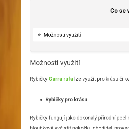
Co se 
⭐
Možnosti využití
Možnosti využití
Rybičky
Garra rufa
lze využít pro krásu či 
Rybičky pro krásu
Rybičky fungují jako dokonalý přírodní peel
hloubkově vyčistit pokožku chodidel, proved