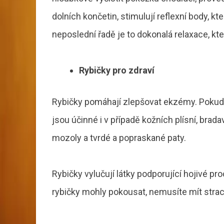
dolních končetin, stimulují reflexní body, k
neposlední řadě je to dokonalá relaxace, kte
Rybičky pro zdraví
Rybičky pomáhají zlepšovat ekzémy. Pokud 
jsou účinné i v případě kožních plísní, bra
mozoly a tvrdé a popraskané paty.
Rybičky vylučují látky podporující hojivé p
rybičky mohly pokousat, nemusíte mít strach