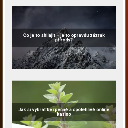
Co je to shilajit – je to opravdu zázrak
přírody?
Jak si vybrat bezpečné a spolehlivé online
kasino