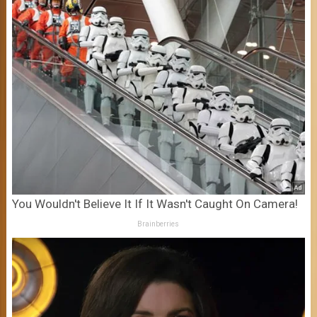
You Wouldn't Believe It If It Wasn't Caught On Camera!
Brainberries