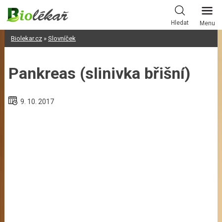
Skip
to
Hledat
Menu
content
Biolekar.cz
»
Slovníček
Pankreas (slinivka břišní)
9. 10. 2017