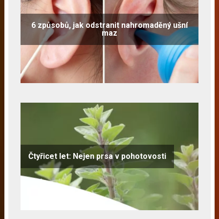
6 způsobů, jak odstranit nahromaděný ušní
maz
Čtyřicet let: Nejen prsa v pohotovosti