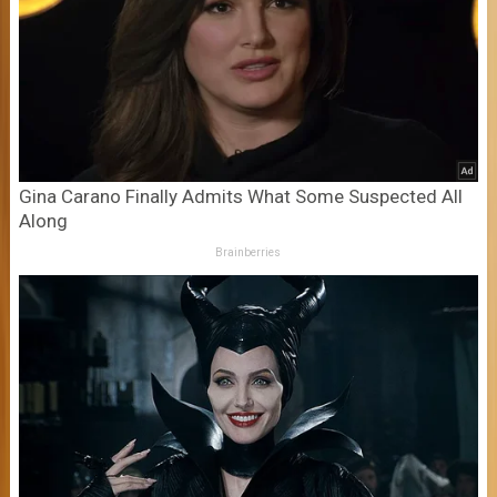
Gina Carano Finally Admits What Some Suspected All
Along
Brainberries