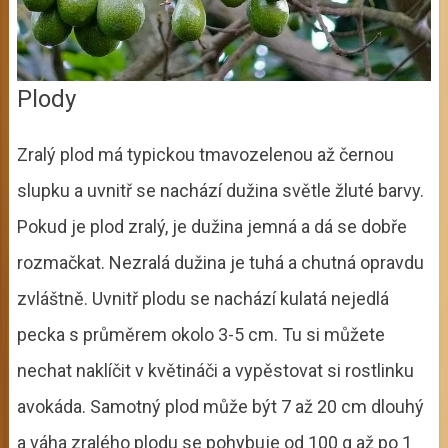
Plody
Zralý plod má typickou tmavozelenou až černou
slupku a uvnitř se nachází dužina světle žluté barvy.
Pokud je plod zralý, je dužina jemná a dá se dobře
rozmačkat. Nezralá dužina je tuhá a chutná opravdu
zvláštně. Uvnitř plodu se nachází kulatá nejedlá
pecka s průměrem okolo 3-5 cm. Tu si můžete
nechat naklíčit v květináči a vypěstovat si rostlinku
avokáda. Samotný plod může být 7 až 20 cm dlouhý
a váha zralého plodu se pohybuje od 100 g až po 1