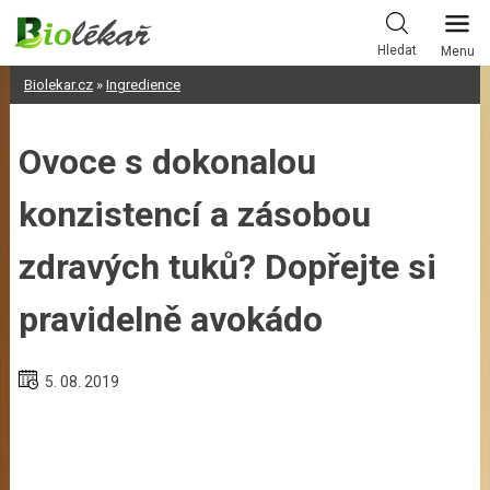
Skip
to
Hledat
Menu
content
Biolekar.cz
»
Ingredience
Ovoce s dokonalou
konzistencí a zásobou
zdravých tuků? Dopřejte si
pravidelně avokádo
5. 08. 2019