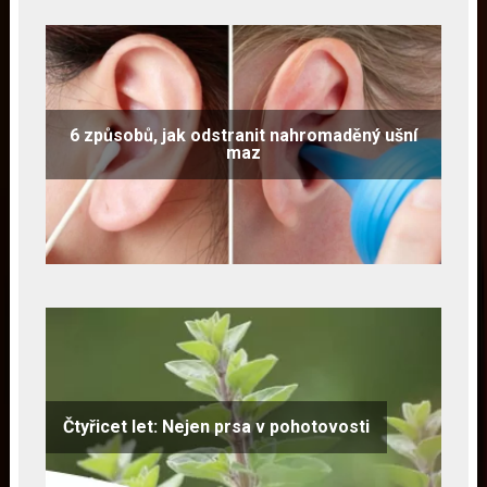
6 způsobů, jak odstranit nahromaděný ušní
maz
Čtyřicet let: Nejen prsa v pohotovosti