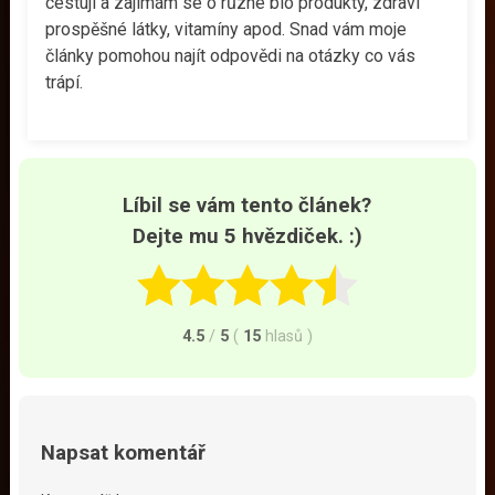
cestuji a zajímám se o různé bio produkty, zdraví
prospěšné látky, vitamíny apod. Snad vám moje
články pomohou najít odpovědi na otázky co vás
trápí.
Líbil se vám tento článek?
Dejte mu 5 hvězdiček. :)
4.5
/
5
(
15
hlasů
)
Napsat komentář