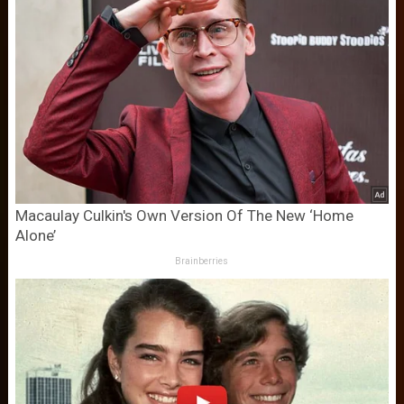
Macaulay Culkin's Own Version Of The New ‘Home
Alone’
Brainberries