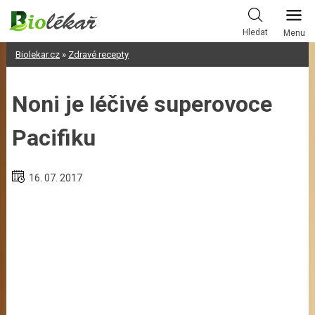
Skip
to
Hledat
Menu
content
Biolekar.cz
»
Zdravé recepty
Noni je léčivé superovoce
Pacifiku
16. 07. 2017