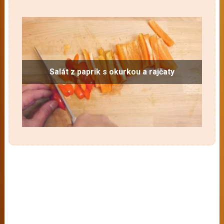
Salát z paprik s okurkou a rajčaty