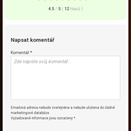
4.5
/
5
(
12
hlasů
)
Napsat komentář
Komentář *
Emailová adresa nebude zveřejněna a nebude uložena do žádné
marketingové databáze.
Vyžadované informace jsou označeny *.