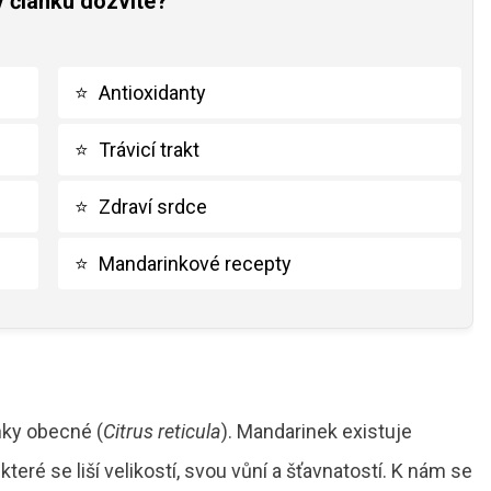
v článku dozvíte?
⭐
Antioxidanty
⭐
Trávicí trakt
⭐
Zdraví srdce
⭐
Mandarinkové recepty
ky obecné (
Citrus reticula
). Mandarinek existuje
eré se liší velikostí, svou vůní a šťavnatostí. K nám se