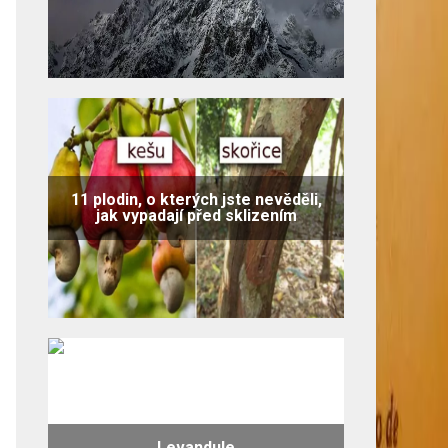
11 plodin, o kterých jste nevěděli,
jak vypadají před sklizením
Levandule