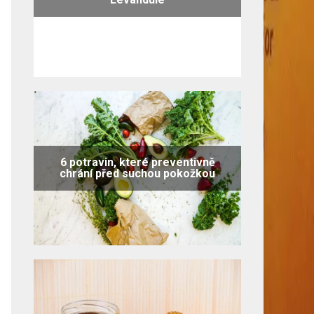
6 potravin, které preventivně
chrání před suchou pokožkou