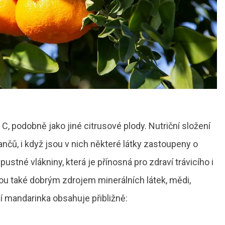
, podobně jako jiné citrusové plody. Nutriční složení
čů, i když jsou v nich některé látky zastoupeny o
stné vlákniny, která je přínosná pro zdraví trávicího i
ou také dobrým zdrojem minerálních látek, mědi,
ní mandarinka obsahuje přibližně: