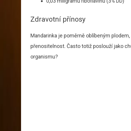
0,03 miligramů riboflavinu (3% DD)
Zdravotní přínosy
Mandarinka je poměrně oblíbeným plodem, 
přenositelnost. Často totiž poslouží jako c
organismu?