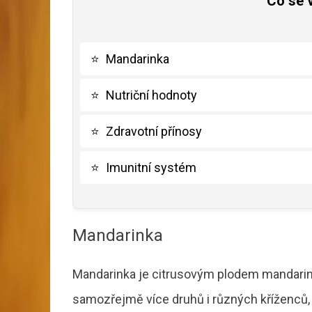
Co se 
⭐
Mandarinka
⭐
Nutriční hodnoty
⭐
Zdravotní přínosy
⭐
Imunitní systém
Mandarinka
Mandarinka je citrusovým plodem mandarin
samozřejmě více druhů i různých kříženců, kt