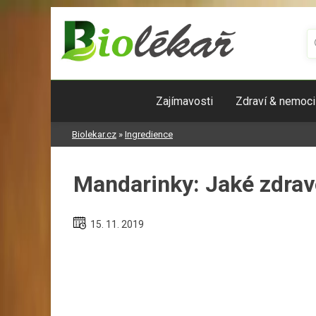
Skip
to
content
Zajímavosti
Zdraví & nemoci
Biolekar.cz
»
Ingredience
Mandarinky: Jaké zdrav
15. 11. 2019