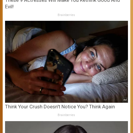
These 9 Actresses Will Make You Rethink Good And
Evil!
Brainberries
Think Your Crush Doesn't Notice You? Think Again
Brainberries