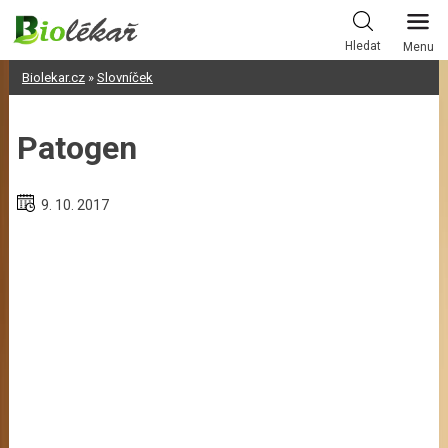
Skip
to
Hledat
Menu
content
Biolekar.cz
»
Slovníček
Patogen
9. 10. 2017