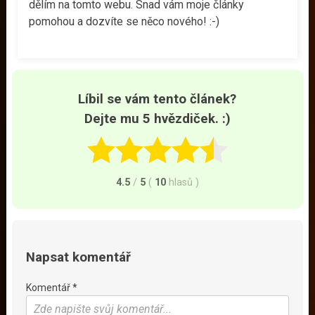
dělím na tomto webu. Snad vám moje články
pomohou a dozvíte se něco nového! :-)
Líbil se vám tento článek?
Dejte mu 5 hvězdiček. :)
4.5
/
5
(
10
hlasů
)
Napsat komentář
Komentář *