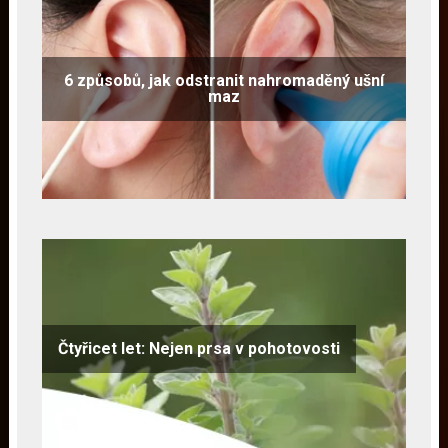
6 způsobů, jak odstranit nahromaděný ušní
maz
Čtyřicet let: Nejen prsa v pohotovosti