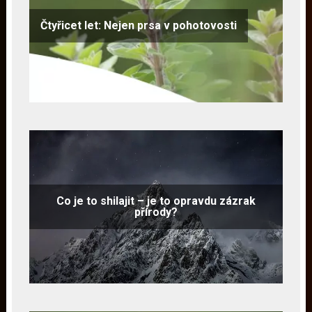
Čtyřicet let: Nejen prsa v pohotovosti
Co je to shilajit – je to opravdu zázrak
přírody?