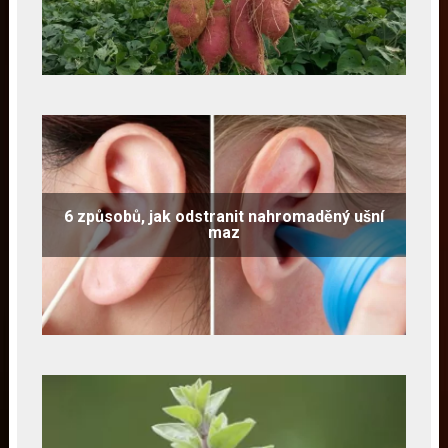
6 způsobů, jak odstranit nahromaděný ušní
maz