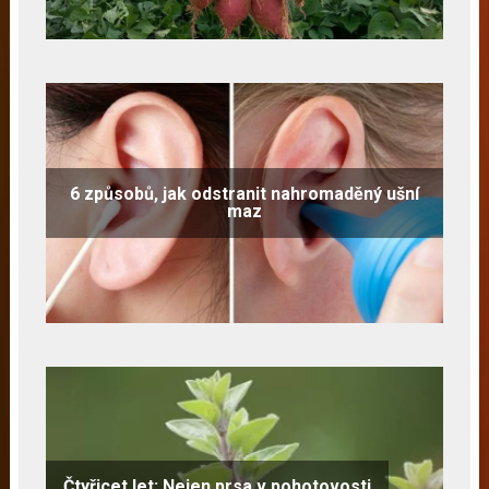
6 způsobů, jak odstranit nahromaděný ušní
maz
Čtyřicet let: Nejen prsa v pohotovosti