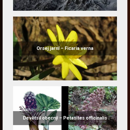
Orsej jarní – Ficaria verna
Devětsil obecný – Petasites officinalis