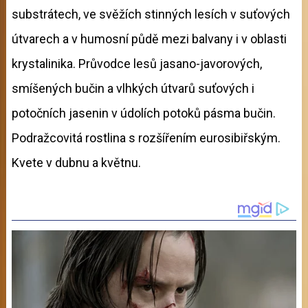
substrátech, ve svěžích stinných lesích v suťových
útvarech a v humosní půdě mezi balvany i v oblasti
krystalinika. Průvodce lesů jasano-javorových,
smíšených bučin a vlhkých útvarů suťových i
potočních jasenin v údolích potoků pásma bučin.
Podražcovitá rostlina s rozšířením eurosibiřským.
Kvete v dubnu a květnu.