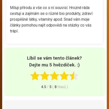
Miluji přírodu a vše co s ní souvisí. Hrozně ráda
cestuji a zajímám se o různé bio produkty, zdraví
prospěšné látky, vitamíny apod. Snad vám moje
články pomohou najít odpovědi na otázky co vás
trápí.
Líbil se vám tento článek?
Dejte mu 5 hvězdiček. :)
4.5
/
5
(
8
hlasů
)