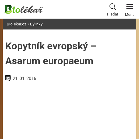
Skip
to
Hledat
Menu
content
Biolekar.cz
»
Bylinky
Kopytník evropský –
Asarum europaeum
21. 01. 2016