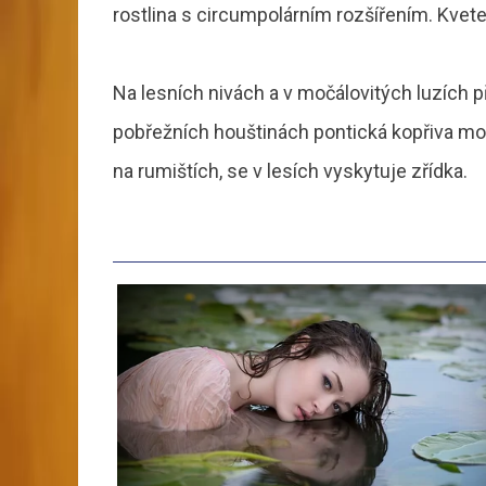
rostlina s circumpolárním rozšířením. Kvete
Na lesních nivách a v močálovitých luzích 
pobřežních houštinách pontická kopřiva mokř
na rumištích, se v lesích vyskytuje zřídka.