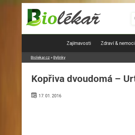
Skip
to
content
Zajímavosti
Zdraví & nemoci
Biolekar.cz
»
Bylinky
Kopřiva dvoudomá – Urt
17. 01. 2016