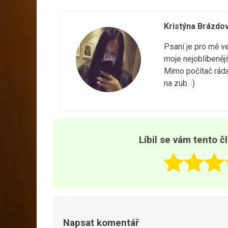
Kristýna Brázdo
Psaní je pro mě v
moje nejoblíbenějš
Mimo počítač ráda
na zub. :)
Líbil se vám tento č
Napsat komentář