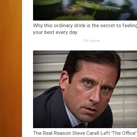
Why this ordinary drink is the secret to feelin
your best every day
CTA Favorite
The Real Reason Steve Carell Left 'The Office'