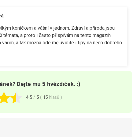
vá
elkým koníčkem a vášní v jednom. Zdraví a příroda jsou
í témata, a proto i často přispívám na tento magazín.
 vařím, a tak možná ode mě uvidíte i tipy na něco dobrého
lánek? Dejte mu 5 hvězdiček. :)
4.5
/
5
(
15
hlasů
)