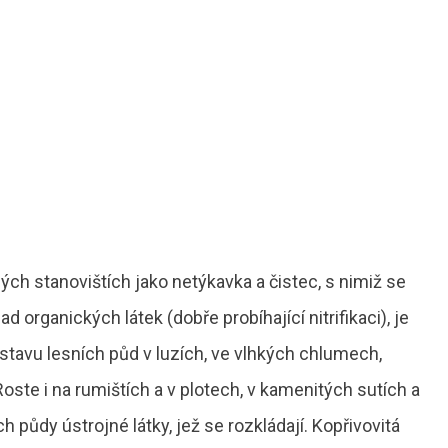
ch stanovištích jako netýkavka a čistec, s nimiž se
d organických látek (dobře probíhající nitrifikaci), je
avu lesních půd v luzích, ve vlhkých chlumech,
oste i na rumištích a v plotech, v kamenitých sutích a
 půdy ústrojné látky, jež se rozkládají. Kopřivovitá