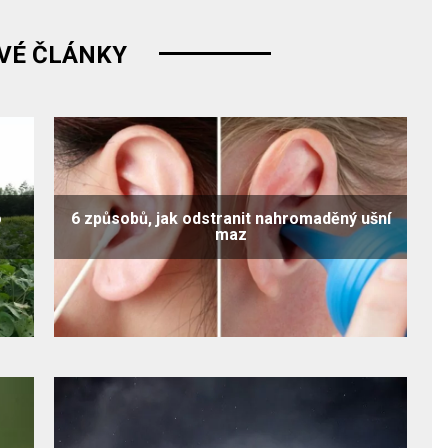
VÉ ČLÁNKY
o
6 způsobů, jak odstranit nahromaděný ušní
maz