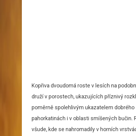
Kopřiva dvoudomá roste v lesích na podobný
druží v porostech, ukazujících příznivý rozkla
poměrně spolehlivým ukazatelem dobrého st
pahorkatinách i v oblasti smíšených bučin. R
všude, kde se nahromadily v horních vrstvách