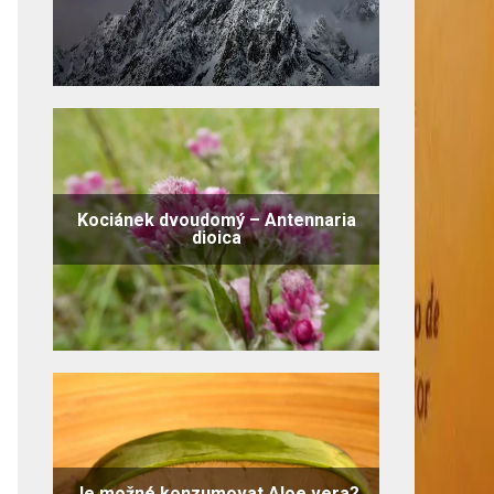
Kociánek dvoudomý – Antennaria
dioica
Je možné konzumovat Aloe vera?