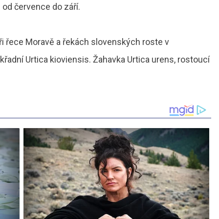
 od července do září.
při řece Moravě a řekách slovenských roste v
adní Urtica kioviensis. Žahavka Urtica urens, rostoucí