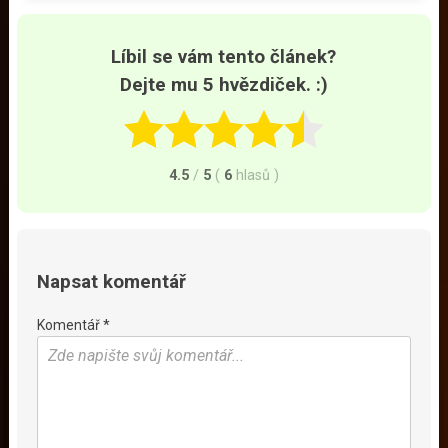
Líbil se vám tento článek?
Dejte mu 5 hvězdiček. :)
4.5
/
5
(
6
hlasů
)
Napsat komentář
Komentář *