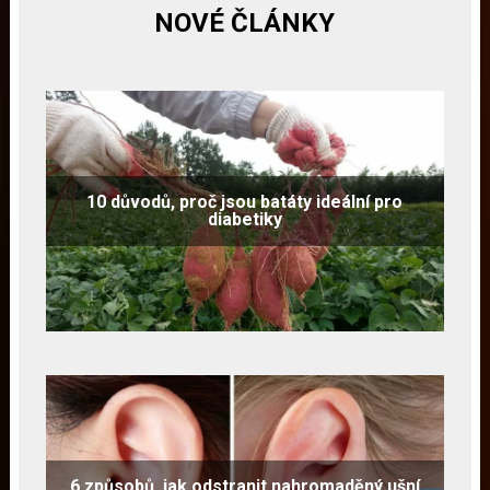
NOVÉ ČLÁNKY
10 důvodů, proč jsou batáty ideální pro
diabetiky
6 způsobů, jak odstranit nahromaděný ušní