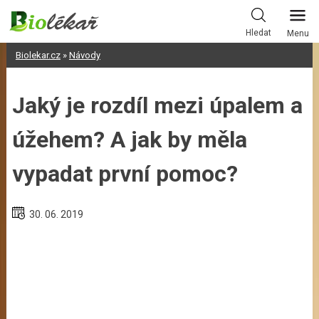
Skip
to
Hledat
Menu
content
Biolekar.cz
»
Návody
Jaký je rozdíl mezi úpalem a
úžehem? A jak by měla
vypadat první pomoc?
30. 06. 2019