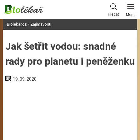
Skip
to
Hledat
Menu
content
Biolekar.cz
»
Zajímavosti
Jak šetřit vodou: snadné
rady pro planetu i peněženku
19. 09. 2020