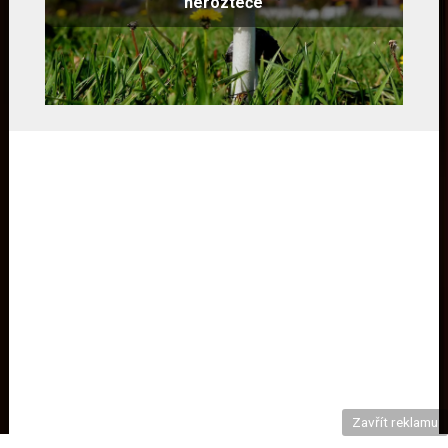
nerozteče
Zavřít reklamu