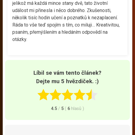
jelikož má každá mince stany dvě, tato životní
událost mi přinesla i něco dobrého. Zkušenosti,
několik tisíc hodin učení a poznatků k nezaplacení.
Ráda to vše teď spojím s tím, co miluji… Kreativitou,
psaním, přemýšlením a hledáním odpovědí na
otázky.
Líbil se vám tento článek?
Dejte mu 5 hvězdiček. :)
4.5
/
5
(
6
hlasů
)