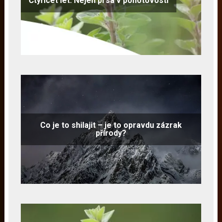
Čtyřicet let: Nejen prsa v pohotovosti
Co je to shilajit – je to opravdu zázrak
přírody?