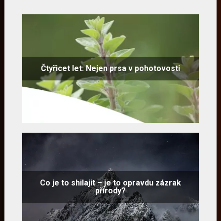
Čtyřicet let: Nejen prsa v pohotovosti
Co je to shilajit – je to opravdu zázrak
přírody?