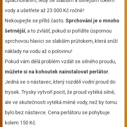
splachováním, tedy se slabším a silnějším tokem
vody a ušetřete až 23 000 Kč ročně!
Nekoupejte se příliš často.
Sprchování je o mnoho
šetrnější
, a to zvlášť, pokud si pořídíte úspornou
sprchovou hlavici se slabším průtokem, která sníží
náklady na vodu až o polovinu!
Pokud vám dělá problém vzdát se silného proudu,
můžete si na kohoutek nainstalovat perlátor
.
Jedná se o nástavec, který rozdělí vodní proud do
trysek. Trysky vytvoří pocit, že proud vytéká silně,
ale ve skutečnosti vytéká méně vody, než by tomu
bylo bez nástavce. Cena perlátoru se pohybuje
kolem 150 Kč.