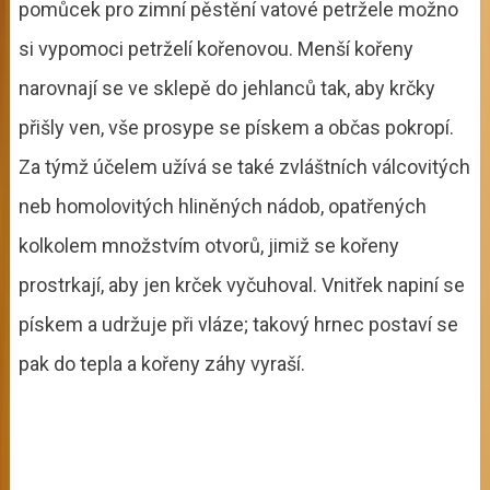
pomůcek pro zimní pěstění vatové petržele možno
si vypomoci petrželí kořenovou. Menší kořeny
narovnají se ve sklepě do jehlanců tak, aby krčky
přišly ven, vše prosype se pískem a občas pokropí.
Za týmž účelem užívá se také zvláštních válcovitých
neb homolovitých hliněných nádob, opatřených
kolkolem množstvím otvorů, jimiž se kořeny
prostrkají, aby jen krček vyčuhoval. Vnitřek napiní se
pískem a udržuje při vláze; takový hrnec postaví se
pak do tepla a kořeny záhy vyraší.