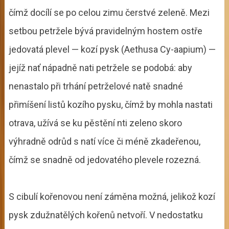
čímž docílí se po celou zimu čerstvé zeleně. Mezi
setbou petržele bývá pravidelným hostem ostře
jedovatá plevel — kozí pysk (Aethusa Cy-aapium) —
jejíž nať nápadně nati petržele se podobá: aby
nenastalo při trhání petrželové natě snadné
přimíšení listů kozího pysku, čímž by mohla nastati
otrava, užívá se ku pěstění nti zeleno skoro
výhradně odrůd s natí více či méně zkadeřenou,
čímž se snadně od jedovatého plevele rozezná.
S cibulí kořenovou není záměna možná, jelikož kozí
pysk zdužnatělých kořenů netvoří. V nedostatku