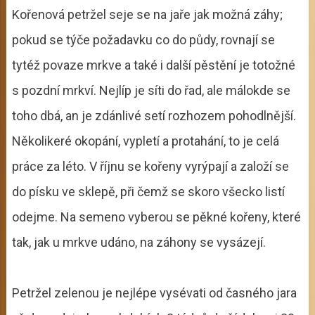
Kořenová petržel seje se na jaře jak možná záhy;
pokud se týče požadavku co do půdy, rovnají se
tytéž povaze mrkve a také i další pěstění je totožné
s pozdní mrkví. Nejlíp je síti do řad, ale málokde se
toho dbá, an je zdánlivé setí rozhozem pohodlnější.
Několikeré okopání, vypletí a protahání, to je celá
práce za léto. V říjnu se kořeny vyrýpají a založí se
do písku ve sklepě, při čemž se skoro všecko listí
odejme. Na semeno vyberou se pěkné kořeny, které
tak, jak u mrkve udáno, na záhony se vysázejí.
Petržel zelenou je nejlépe vysévati od časného jara