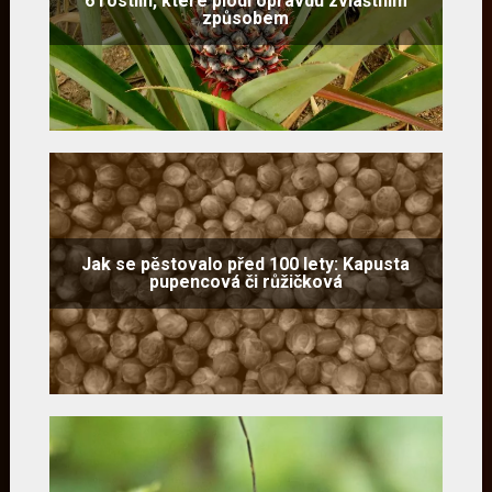
6 rostlin, které plodí opravdu zvláštním
způsobem
Jak se pěstovalo před 100 lety: Kapusta
pupencová či růžičková