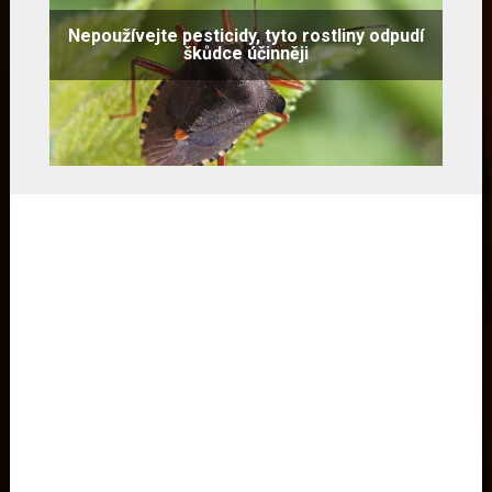
Nepoužívejte pesticidy, tyto rostliny odpudí
škůdce účinněji