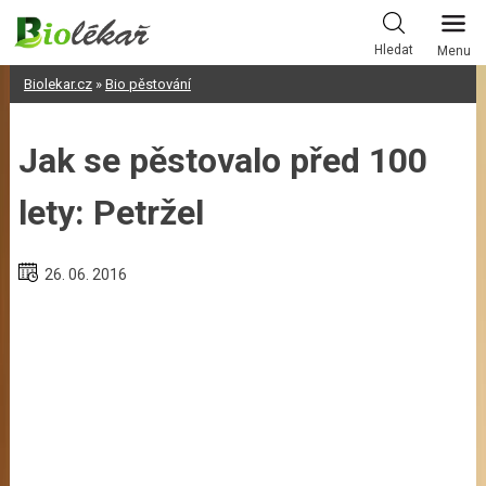
Skip
to
Hledat
Menu
content
Biolekar.cz
»
Bio pěstování
Jak se pěstovalo před 100
lety: Petržel
26. 06. 2016