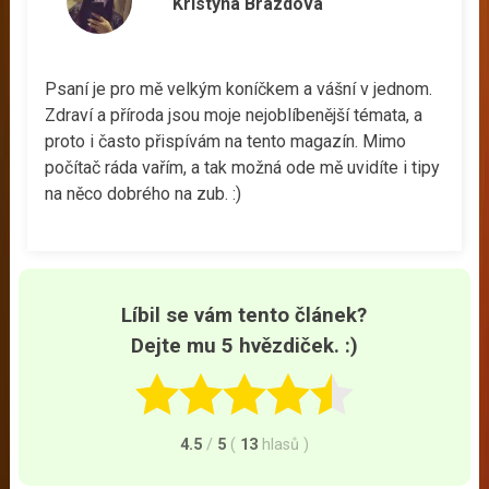
Kristýna Brázdová
Psaní je pro mě velkým koníčkem a vášní v jednom.
Zdraví a příroda jsou moje nejoblíbenější témata, a
proto i často přispívám na tento magazín. Mimo
počítač ráda vařím, a tak možná ode mě uvidíte i tipy
na něco dobrého na zub. :)
Líbil se vám tento článek?
Dejte mu 5 hvězdiček. :)
4.5
/
5
(
13
hlasů
)