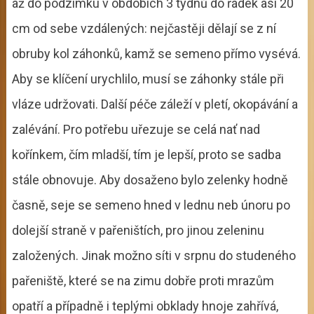
až do podzimku v obdobích 3 týdnů do řádek asi 20
cm od sebe vzdálených: nejčastěji dělají se z ní
obruby kol záhonků, kamž se semeno přímo vysévá.
Aby se klíčení urychlilo, musí se záhonky stále při
vláze udržovati. Další péče záleží v pletí, okopávání a
zalévání. Pro potřebu uřezuje se celá nať nad
kořínkem, čím mladší, tím je lepší, proto se sadba
stále obnovuje. Aby dosaženo bylo zelenky hodně
časně, seje se semeno hned v lednu neb únoru po
dolejší straně v pařeništích, pro jinou zeleninu
založených. Jinak možno síti v srpnu do studeného
pařeniště, které se na zimu dobře proti mrazům
opatří a případně i teplými obklady hnoje zahřívá,