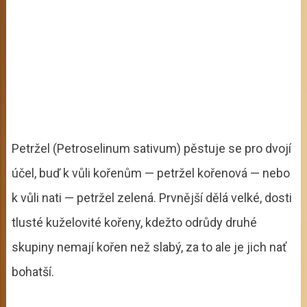
Petržel (Petroselinum sativum) pěstuje se pro dvojí
účel, buď k vůli kořenům — petržel kořenová — nebo
k vůli nati — petržel zelená. Prvnější dělá velké, dosti
tlusté kuželovité kořeny, kdežto odrůdy druhé
skupiny nemají kořen než slabý, za to ale je jich nať
bohatší.