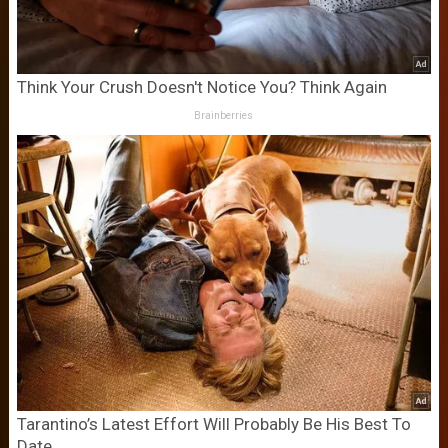
Think Your Crush Doesn't Notice You? Think Again
Brainberries
Tarantino’s Latest Effort Will Probably Be His Best To
Date