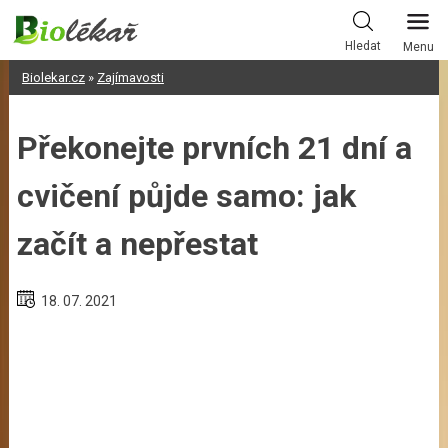
Skip
to
Hledat
Menu
content
Biolekar.cz
»
Zajímavosti
Překonejte prvních 21 dní a
cvičení půjde samo: jak
začít a nepřestat
18. 07. 2021