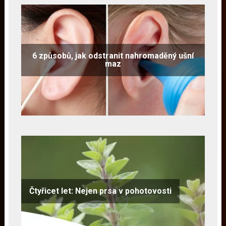
6 způsobů, jak odstranit nahromaděný ušní
maz
Čtyřicet let: Nejen prsa v pohotovosti