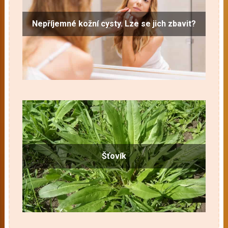
Nepříjemné kožní cysty. Lze se jich zbavit?
Šťovík