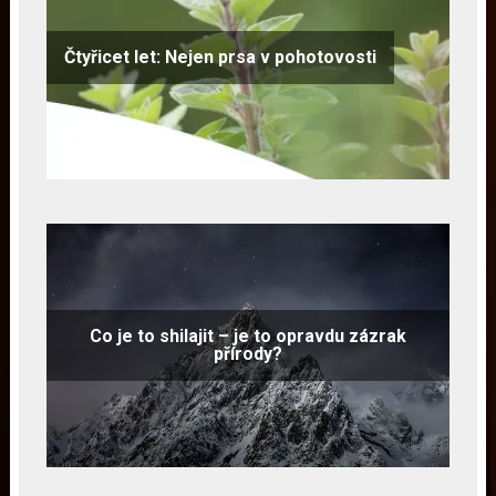
Čtyřicet let: Nejen prsa v pohotovosti
Co je to shilajit – je to opravdu zázrak
přírody?