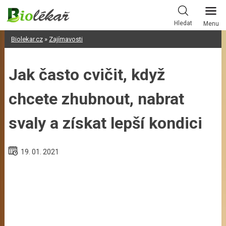
Skip
to
Hledat
Menu
content
Biolekar.cz
»
Zajímavosti
Jak často cvičit, když
chcete zhubnout, nabrat
svaly a získat lepší kondici
19. 01. 2021