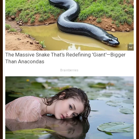
The Massive Snake That's Redefining 'Giant'—Bigger
Than Anacondas
Brainberries