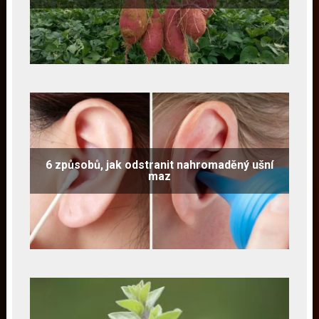
6 způsobů, jak odstranit nahromaděný ušní
maz