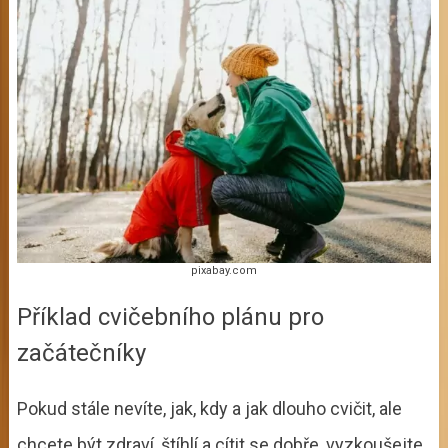
pixabay.com
Příklad cvičebního plánu pro
začátečníky
Pokud stále nevíte, jak, kdy a jak dlouho cvičit, ale
chcete být zdraví, štíhlí a cítit se dobře, vyzkoušejte