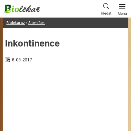
Skip
to
Hledat
Menu
content
Biolekar.cz
»
Slovníček
Inkontinence
8. 08. 2017