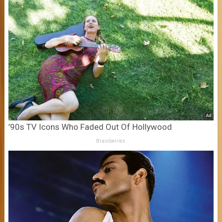
’90s TV Icons Who Faded Out Of Hollywood
Brainberries