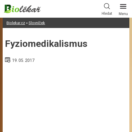
Skip
to
Hledat
Menu
content
Biolekar.cz
»
Slovníček
Fyziomedikalismus
19. 05. 2017