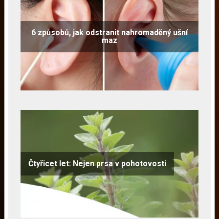
6 způsobů, jak odstranit nahromaděný ušní
maz
Čtyřicet let: Nejen prsa v pohotovosti