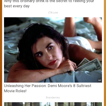
Why this ordinary drink is the secret to feeling your
best every day
CTA Love
Unleashing Her Passion: Demi Moore's 8 Sultriest
Movie Roles!
Brainberries