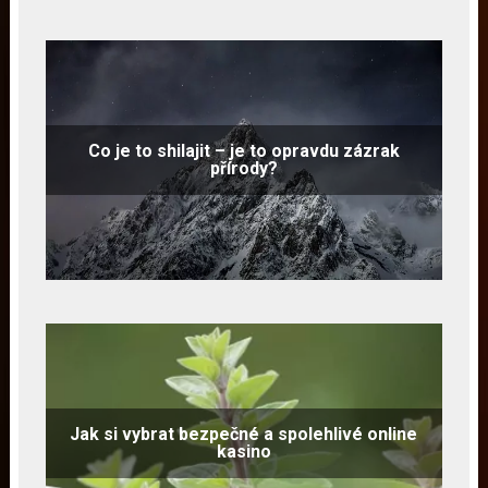
Co je to shilajit – je to opravdu zázrak
přírody?
Jak si vybrat bezpečné a spolehlivé online
kasino