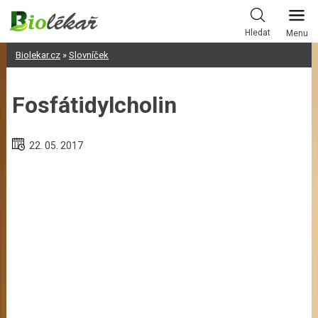
Skip
to
Hledat
Menu
content
Biolekar.cz
»
Slovníček
Fosfátidylcholin
22. 05. 2017