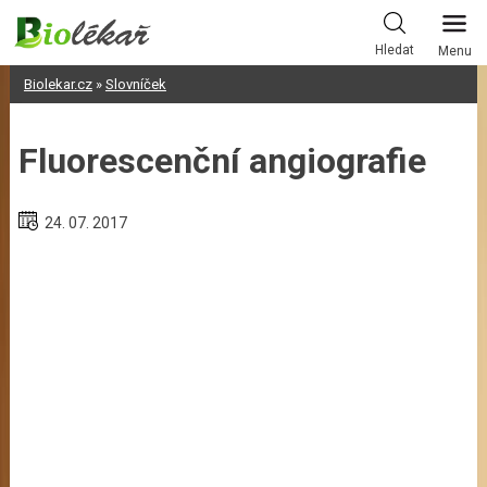
Skip
to
Hledat
Menu
content
Biolekar.cz
»
Slovníček
Fluorescenční angiografie
24. 07. 2017