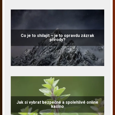
Co je to shilajit – je to opravdu zázrak
přírody?
Jak si vybrat bezpečné a spolehlivé online
kasino