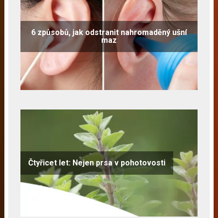
6 způsobů, jak odstranit nahromaděný ušní
maz
Čtyřicet let: Nejen prsa v pohotovosti