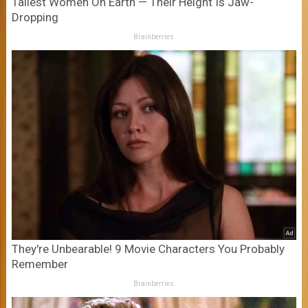
Tallest Women On Earth — Their Height Is Jaw-
Dropping
Brainberries
They're Unbearable! 9 Movie Characters You Probably
Remember
Brainberries