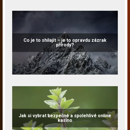
Co je to shilajit – je to opravdu zázrak
přírody?
Jak si vybrat bezpečné a spolehlivé online
kasino