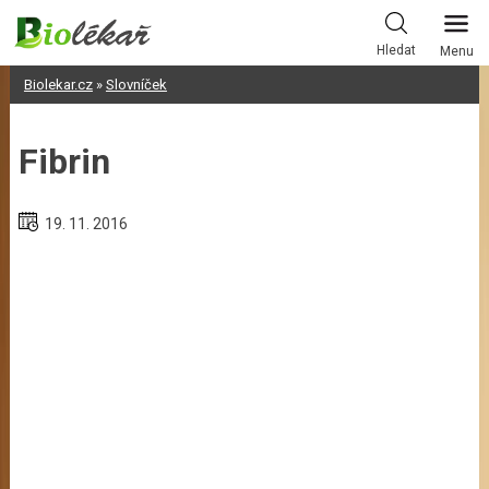
Skip
to
Hledat
Menu
content
Biolekar.cz
»
Slovníček
Fibrin
19. 11. 2016