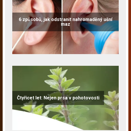
6 způsobů, jak odstranit nahromaděný ušní
maz
Čtyřicet let: Nejen prsa v pohotovosti