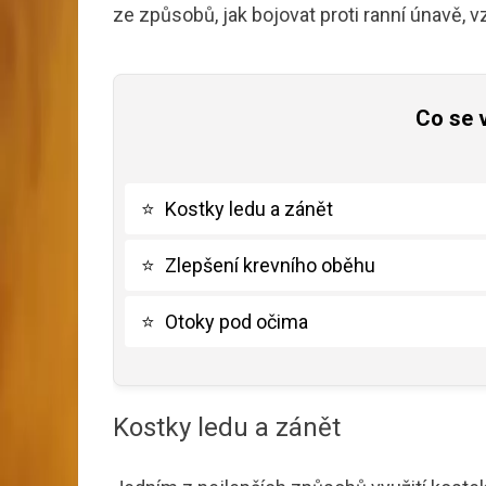
ze způsobů, jak bojovat proti ranní únavě
Co se 
⭐
Kostky ledu a zánět
⭐
Zlepšení krevního oběhu
⭐
Otoky pod očima
Kostky ledu a zánět