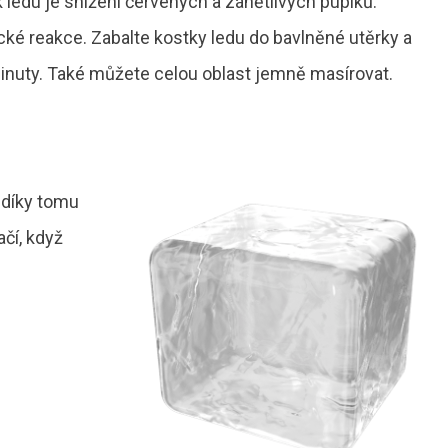
 ledu je snížení červených a zánětlivých pupíků.
cké reakce. Zabalte kostky ledu do bavlněné utěrky a
inuty. Také můžete celou oblast jemně masírovat.
 díky tomu
čí, když