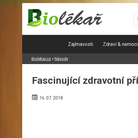
Skip
to
content
Zajímavosti
Zdraví & nemoci
Biolekar.cz
»
Návody
Fascinující zdravotní p
16. 07. 2018