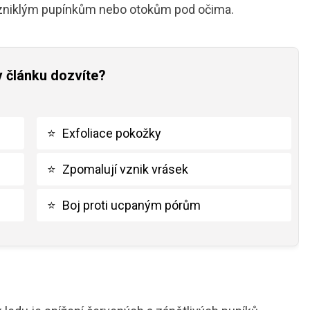
, vzniklým pupínkům nebo otokům pod očima.
v článku dozvíte?
⭐
Exfoliace pokožky
⭐
Zpomalují vznik vrásek
⭐
Boj proti ucpaným pórům