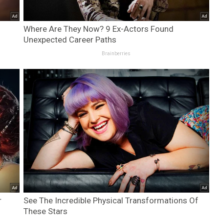
Where Are They Now? 9 Ex-Actors Found
Unexpected Career Paths
Brainberries
r
See The Incredible Physical Transformations Of
These Stars