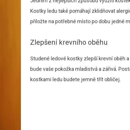
Jedním z nejlepších způsobů využití kostek
Kostky ledu také pomáhají zklidňovat alergi
přiložte na potřebné místo po dobu jedné m
Zlepšení krevního oběhu
Studené ledové kostky zlepší krevní oběh a
bude vaše pokožka mladistvá a zářivá. Posta
kostkami ledu budete jemně třít obličej.