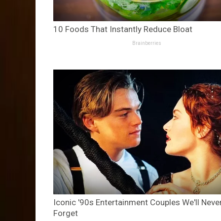
10 Foods That Instantly Reduce Bloat
Brainberries
Iconic '90s Entertainment Couples We'll Neve
Forget