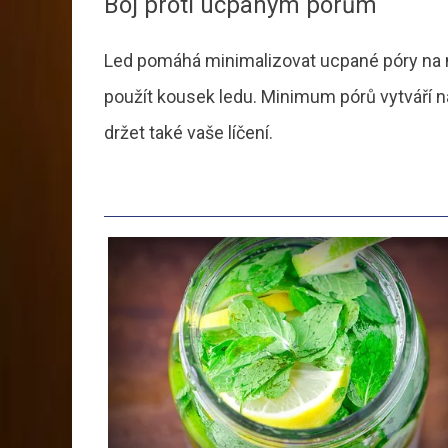
Boj proti ucpaným pórům
Led pomáhá minimalizovat ucpané póry na 
použít kousek ledu. Minimum pórů vytváří n
držet také vaše líčení.