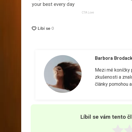
your best every day
CTA Love
Barbora Brodac
Mezi mé koníčky pa
zkušenosti a znal
články pomohou a 
Líbil se vám tento č