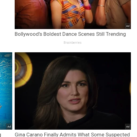
Bollywood’s Boldest Dance Scenes Still Trending
Brainberries
g
Gina Carano Finally Admits What Some Suspected