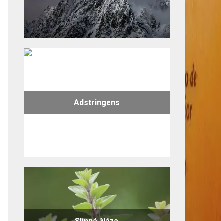
Adstringens
Slinná žláza