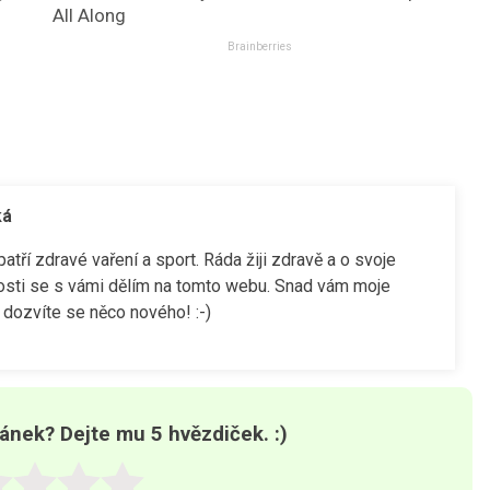
All Along
Brainberries
ká
tří zdravé vaření a sport. Ráda žiji zdravě a o svoje
osti se s vámi dělím na tomto webu. Snad vám moje
dozvíte se něco nového! :-)
lánek? Dejte mu 5 hvězdiček. :)