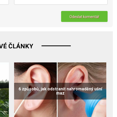
VÉ ČLÁNKY
o
6 způsobů, jak odstranit nahromaděný ušní
maz