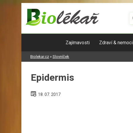
Skip
to
content
Zajímavosti
Zdraví & nemoci
Biolekar.cz
»
Slovníček
Epidermis
18. 07. 2017