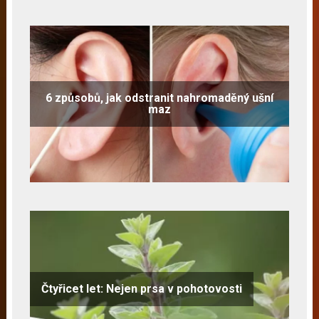
6 způsobů, jak odstranit nahromaděný ušní
maz
Čtyřicet let: Nejen prsa v pohotovosti