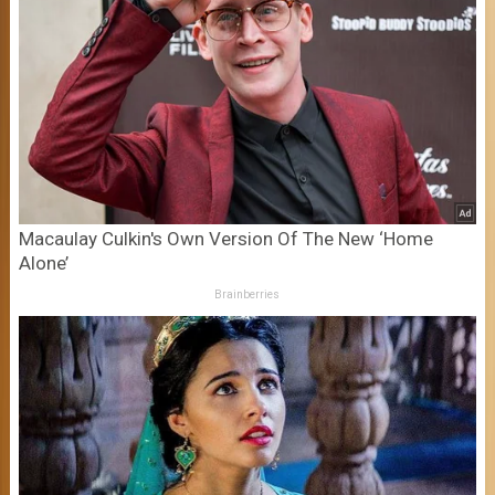
Macaulay Culkin's Own Version Of The New ‘Home
Alone’
Brainberries