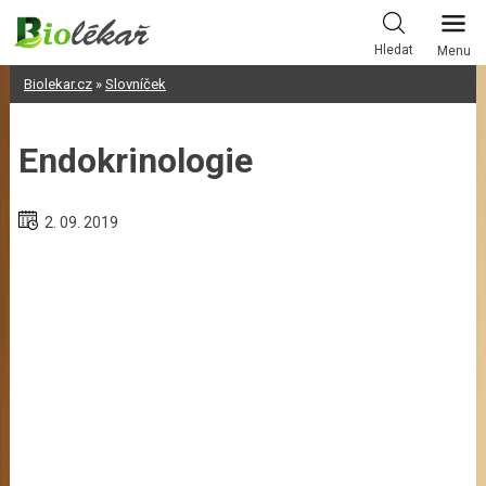
Skip
to
Hledat
Menu
content
Biolekar.cz
»
Slovníček
Endokrinologie
2. 09. 2019