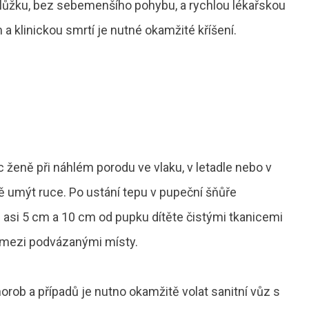
na lůžku, bez sebemenšího pohybu, a rychlou lékařskou
klinickou smrtí je nutné okamžité kříšení.
ženě při náhlém porodu ve vlaku, v letadle nebo v
 umýt ruce. Po ustání tepu v pupeční šňůře
si 5 cm a 10 cm od pupku dítěte čistými tkanicemi
 mezi podvázanými místy.
rob a případů je nutno okamžitě volat sanitní vůz s