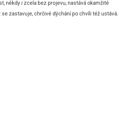
t, někdy i zcela bez projevu, nastává okamžité
e zastavuje, chrčivé dýchání po chvíli též ustává.