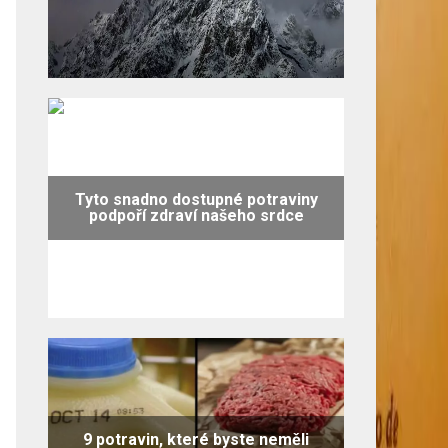
Tyto snadno dostupné potraviny
podpoří zdraví našeho srdce
9 potravin, které byste neměli