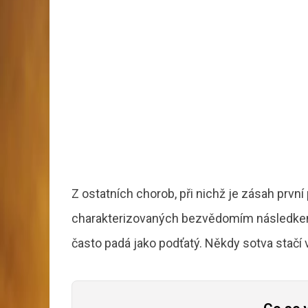
Z ostatních chorob, při nichž je zásah prv
charakterizovaných bezvědomím následkem
často padá jako podťatý. Někdy sotva stačí 