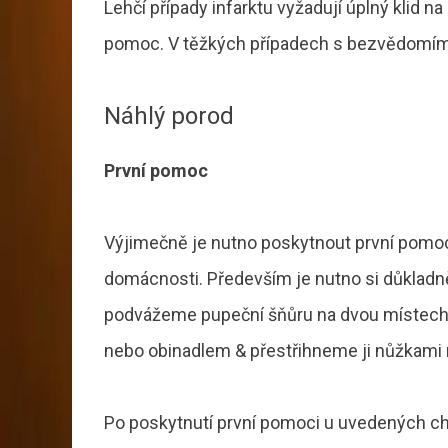
Lehčí případy infarktu vyžadují úplný klid 
pomoc. V těžkých případech s bezvědomím a 
Náhlý porod
První pomoc
Výjimečně je nutno poskytnout první pomoc 
domácnosti. Především je nutno si důkladně
podvážeme pupeční šňůru na dvou místech a
nebo obinadlem & přestřihneme ji nůžkami
Po poskytnutí první pomoci u uvedených cho