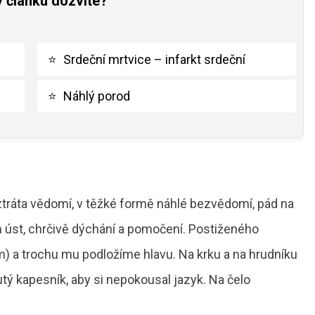
v článku dozvíte?
⭐
Srdeční mrtvice – infarkt srdeční
⭐
Náhlý porod
 ztráta vědomí, v těžké formě náhlé bezvědomí, pád na
 úst, chrčivě dýchání a pomočení. Postiženého
) a trochu mu podložíme hlavu. Na krku a na hrudníku
ý kapesník, aby si nepokousal jazyk. Na čelo