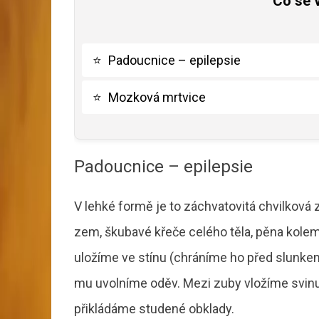
Co se 
⭐
Padoucnice – epilepsie
⭐
Mozková mrtvice
Padoucnice – epilepsie
V lehké formě je to záchvatovitá chvilková
zem, škubavé křeče celého těla, pěna kolem
uložíme ve stínu (chráníme ho před slunkem
mu uvolníme oděv. Mezi zuby vložíme svinut
přikládáme studené obklady.