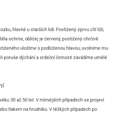
, hlavně u starších lidí. Postižený zprvu cítí tíži,
la ochrne, obličej je červený, postižený chrčivě
stiženého uložíme s podloženou hlavou, uvolníme mu
Při poruše dýchání a srdeční činnosti zavádíme umělé
ní
věku 30 až 50 let. V mírnějších případech se projeví
nebo tlakem na hrudníku. V těžkých případech po