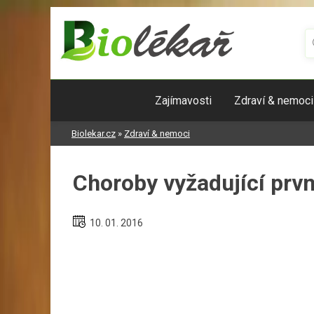
Skip
to
content
Zajímavosti
Zdraví & nemoci
Biolekar.cz
»
Zdraví & nemoci
Choroby vyžadující prv
10. 01. 2016