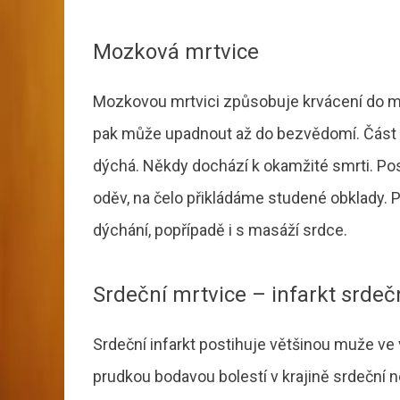
Mozková mrtvice
Mozkovou mrtvici způsobuje krvácení do mozku
pak může upadnout až do bezvědomí. Část tě
dýchá. Někdy dochází k okamžité smrti. Po
oděv, na čelo přikládáme studené obklady. 
dýchání, popřípadě i s masáží srdce.
Srdeční mrtvice – infarkt srdeč
Srdeční infarkt postihuje většinou muže ve 
prudkou bodavou bolestí v krajině srdeční 