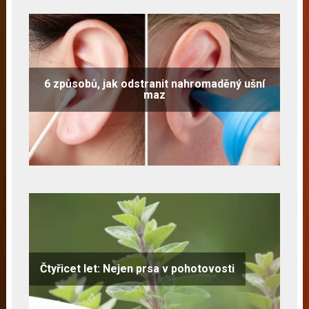
6 způsobů, jak odstranit nahromaděný ušní
maz
Čtyřicet let: Nejen prsa v pohotovosti