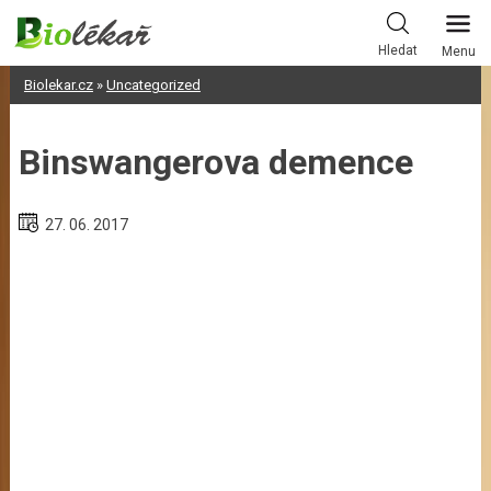
Skip
to
Hledat
Menu
content
Biolekar.cz
»
Uncategorized
Binswangerova demence
27. 06. 2017