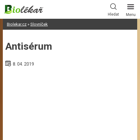
Skip
to
Hledat
Menu
content
Biolekar.cz
»
Slovníček
Antisérum
8. 04. 2019