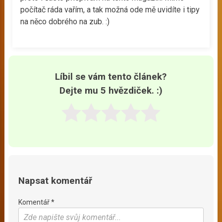
počítač ráda vařím, a tak možná ode mě uvidíte i tipy
na něco dobrého na zub. :)
Líbil se vám tento článek?
Dejte mu 5 hvězdiček. :)
Napsat komentář
Komentář *