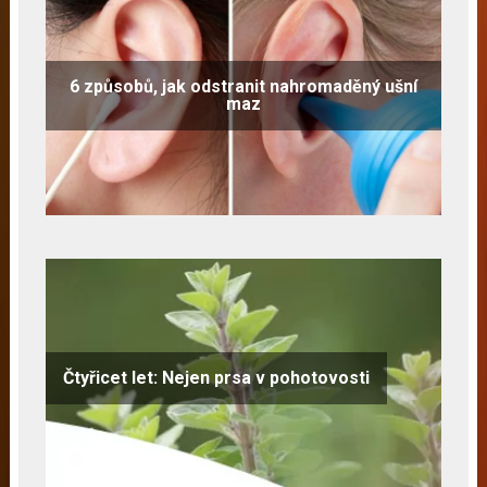
6 způsobů, jak odstranit nahromaděný ušní
maz
Čtyřicet let: Nejen prsa v pohotovosti