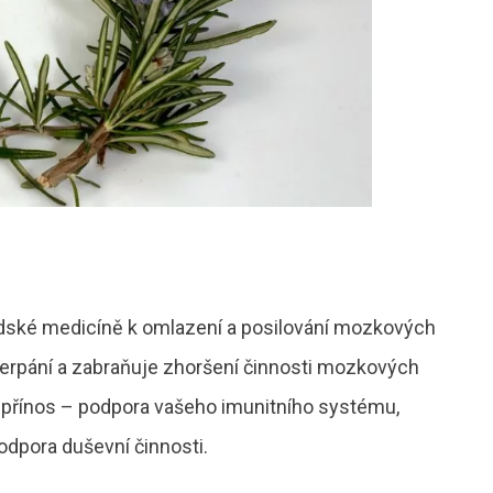
dské medicíně k omlazení a posilování mozkových
yčerpání a zabraňuje zhoršení činnosti mozkových
přínos – podpora vašeho imunitního systému,
odpora duševní činnosti.