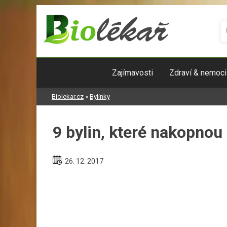
Skip
to
content
Zajímavosti
Zdraví & nemoci
Biolekar.cz
»
Bylinky
9 bylin, které nakopnou
26. 12. 2017