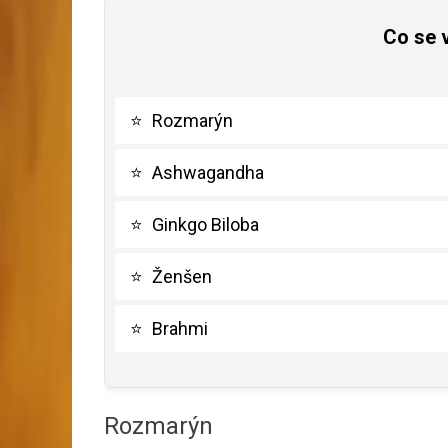
Co se 
⭐
Rozmarýn
⭐
Ashwagandha
⭐
Ginkgo Biloba
⭐
Ženšen
⭐
Brahmi
Rozmarýn