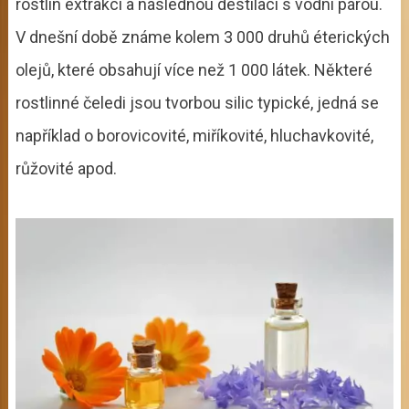
rostlin extrakcí a následnou destilací s vodní párou.
V dnešní době známe kolem 3 000 druhů éterických
olejů, které obsahují více než 1 000 látek. Některé
rostlinné čeledi jsou tvorbou silic typické, jedná se
například o borovicovité, miříkovité, hluchavkovité,
růžovité apod.