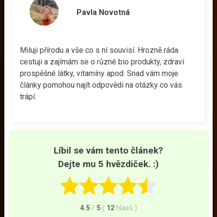
Pavla Novotná
Miluji přírodu a vše co s ní souvisí. Hrozně ráda
cestuji a zajímám se o různé bio produkty, zdraví
prospěšné látky, vitamíny apod. Snad vám moje
články pomohou najít odpovědi na otázky co vás
trápí.
Líbil se vám tento článek?
Dejte mu 5 hvězdiček. :)
4.5
/
5
(
12
hlasů
)