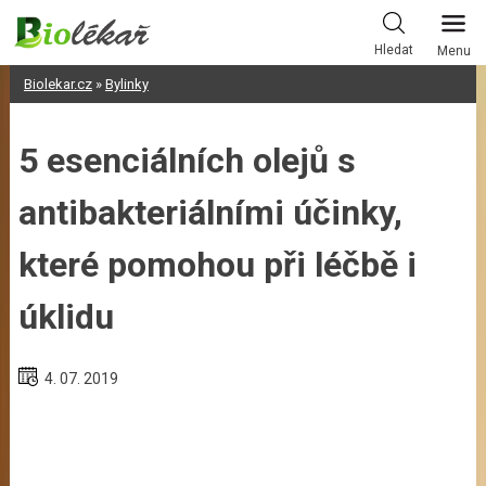
Skip
to
Hledat
Menu
content
Biolekar.cz
»
Bylinky
5 esenciálních olejů s
antibakteriálními účinky,
které pomohou při léčbě i
úklidu
4. 07. 2019