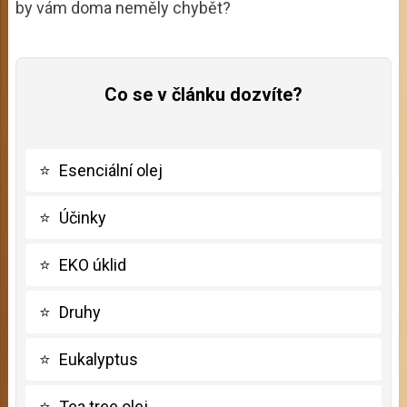
by vám doma neměly chybět?
Co se v článku dozvíte?
⭐
Esenciální olej
⭐
Účinky
⭐
EKO úklid
⭐
Druhy
⭐
Eukalyptus
⭐
Tea tree olej