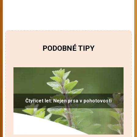
PODOBNÉ TIPY
Čtyřicet let: Nejen prsa v pohotovosti