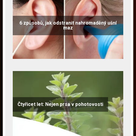
6 způsobů, jak odstranit nahromaděný ušní
maz
Čtyřicet let: Nejen prsa v pohotovosti