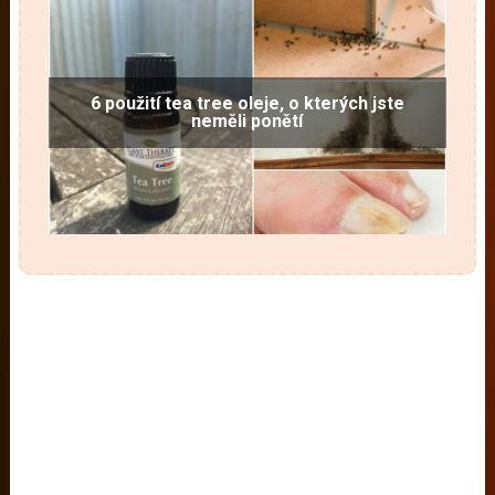
6 použití tea tree oleje, o kterých jste
neměli ponětí