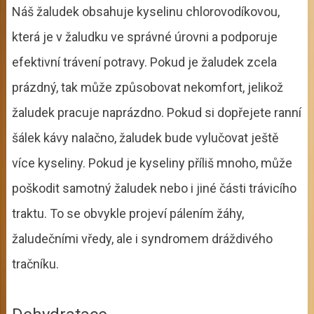
Náš žaludek obsahuje kyselinu chlorovodíkovou,
která je v žaludku ve správné úrovni a podporuje
efektivní trávení potravy. Pokud je žaludek zcela
prázdný, tak může způsobovat nekomfort, jelikož
žaludek pracuje naprázdno. Pokud si dopřejete ranní
šálek kávy nalačno, žaludek bude vylučovat ještě
více kyseliny. Pokud je kyseliny příliš mnoho, může
poškodit samotný žaludek nebo i jiné části trávicího
traktu. To se obvykle projeví pálením žáhy,
žaludečními vředy, ale i syndromem dráždivého
tračníku.