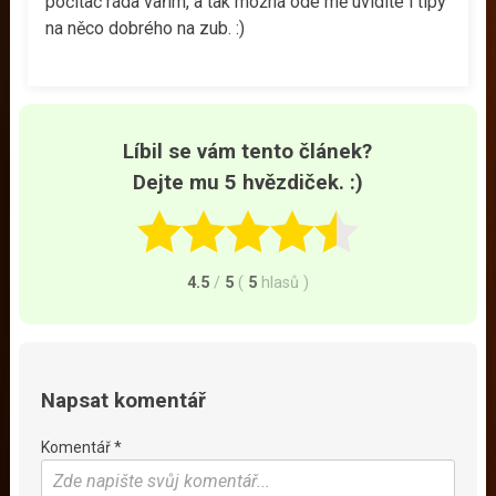
počítač ráda vařím, a tak možná ode mě uvidíte i tipy
na něco dobrého na zub. :)
Líbil se vám tento článek?
Dejte mu 5 hvězdiček. :)
4.5
/
5
(
5
hlasů
)
Napsat komentář
Komentář *