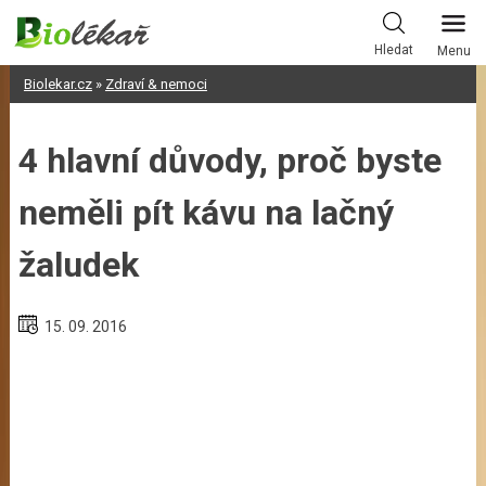
Skip
to
Hledat
Menu
content
Biolekar.cz
»
Zdraví & nemoci
4 hlavní důvody, proč byste
neměli pít kávu na lačný
žaludek
15. 09. 2016